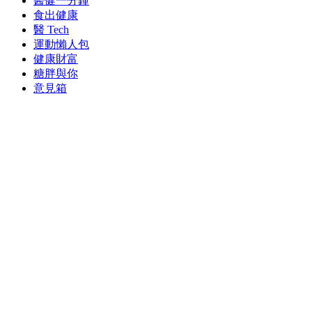
醫健一分鐘
食出健康
醫 Tech
運動懶人包
健康財富
糖胖與你
意見箱