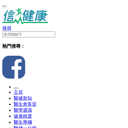
搜尋
熱門搜尋：
主頁
醫健新知
醫生會客室
醫學通識
健康精選
醫生專欄