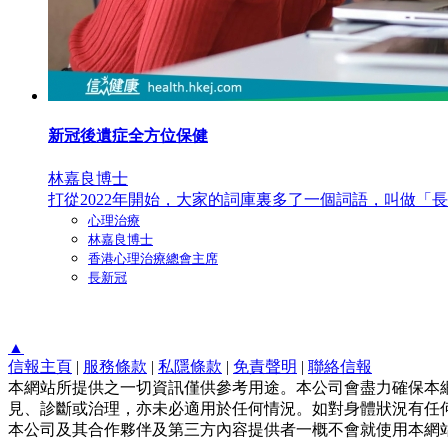
新冠後遺症全方位保健
林嘉良博士
打從2022年開始，大家的詞庫裏多了一個詞語，叫做「長新
心理治療
林嘉良博士
香港心理治療總會主席
長新冠
▲
信報主頁
|
服務條款
|
私隱條款
|
免責聲明
|
聯絡信報
本網站所提供之一切資訊僅供參考用途。本公司會盡力確保本
見、診斷或治理，亦未必適用於任何情況。如對身體狀況有任何
本公司及其合作夥伴及第三方內容提供者一概不會就使用本網