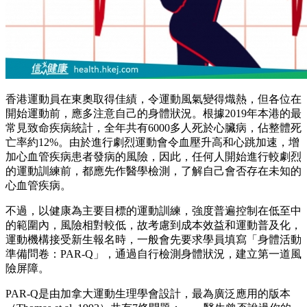
香港運動員在東奧取得佳績，令運動風氣變得熾熱，但各位在
開始運動前，應多注意自己的身體狀況。根據2019年本港的最
常見致命疾病統計，全年共有6000多人死於心臟病，佔整體死
亡率約12%。由於進行劇烈運動會令血壓升高和心跳加速，增
加心血管疾病患者發病的風險，因此，任何人開始進行較劇烈
的運動訓練前，都應先作醫學檢測，了解自己會否存在未知的
心血管疾病。
不過，以健康為主要目標的運動訓練，強度普遍控制在低至中
的範圍內，風險相對較低，故考慮到成本效益和運動普及化，
運動機構接受新生報名時，一般會先要求學員填寫「身體活動
準備問卷：PAR-Q」，通過自行檢測身體狀況，建立第一道風
險屏障。
PAR-Q是由加拿大運動生理學會設計，最為廣泛應用的版本