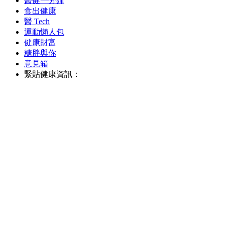
醫健一分鐘
食出健康
醫 Tech
運動懶人包
健康財富
糖胖與你
意見箱
緊貼健康資訊：