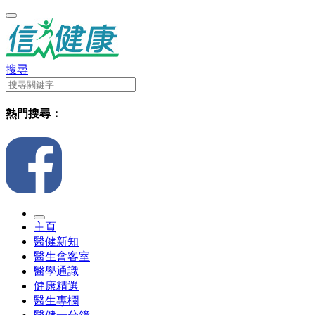
搜尋
熱門搜尋：
主頁
醫健新知
醫生會客室
醫學通識
健康精選
醫生專欄