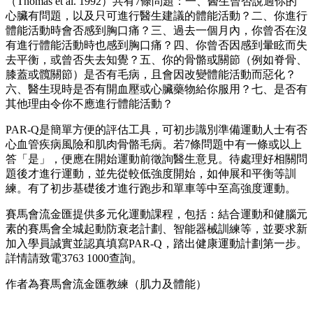
（Thomas et al. 1992）共有7條問題：一、醫生曾否說過你的
心臟有問題，以及只可進行醫生建議的體能活動？二、你進行
體能活動時會否感到胸口痛？三、過去一個月內，你曾否在沒
有進行體能活動時也感到胸口痛？四、你曾否因感到暈眩而失
去平衡，或曾否失去知覺？五、你的骨骼或關節（例如脊骨、
膝蓋或髖關節）是否有毛病，且會因改變體能活動而惡化？
六、醫生現時是否有開血壓或心臟藥物給你服用？七、是否有
其他理由令你不應進行體能活動？
PAR-Q是簡單方便的評估工具，可初步識別準備運動人士有否
心血管疾病風險和肌肉骨骼毛病。若7條問題中有一條或以上
答「是」，便應在開始運動前徵詢醫生意見。待處理好相關問
題後才進行運動，並先從較低強度開始，如伸展和平衡等訓
練。有了初步基礎後才進行跑步和單車等中至高強度運動。
賽馬會流金匯提供多元化運動課程，包括：結合運動和健腦元
素的賽馬會全城起動防衰老計劃、智能器械訓練等，並要求新
加入學員誠實並認真填寫PAR-Q，踏出健康運動計劃第一步。
詳情請致電3763 1000查詢。
作者為賽馬會流金匯教練（肌力及體能）