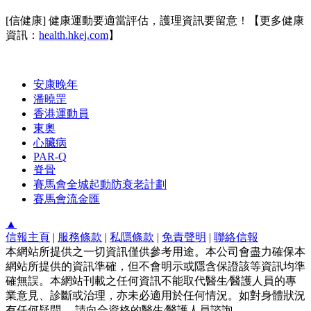
[信健康] 健康運動要適當評估，護理資訊要留意！【更多健康
資訊：
health.hkej.com
】
安康晚年
潘曉罡
香港運動員
東奧
心臟病
PAR-Q
脊骨
賽馬會全城起動防衰老計劃
賽馬會流金匯
▲
信報主頁
|
服務條款
|
私隱條款
|
免責聲明
|
聯絡信報
本網站所提供之一切資訊僅供參考用途。本公司會盡力確保本
網站所提供的資訊準確，但不會明示或隱含保證該等資訊均準
確無誤。本網站刊載之任何資訊不能取代醫生∕醫護人員的專
業意見、診斷或治理，亦未必適用於任何情況。如對身體狀況
有任何疑問， 請向合資格的醫生∕醫護人員諮詢。