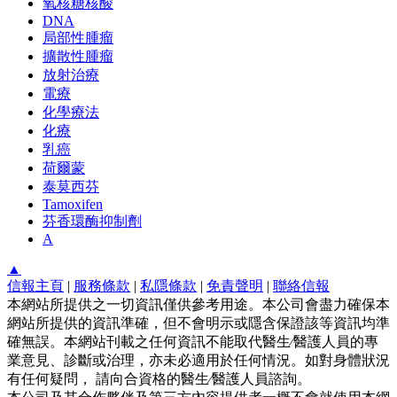
氧核糖核酸
DNA
局部性腫瘤
擴散性腫瘤
放射治療
電療
化學療法
化療
乳癌
荷爾蒙
泰莫西芬
Tamoxifen
芬香環酶抑制劑
A
▲
信報主頁
|
服務條款
|
私隱條款
|
免責聲明
|
聯絡信報
本網站所提供之一切資訊僅供參考用途。本公司會盡力確保本
網站所提供的資訊準確，但不會明示或隱含保證該等資訊均準
確無誤。本網站刊載之任何資訊不能取代醫生∕醫護人員的專
業意見、診斷或治理，亦未必適用於任何情況。如對身體狀況
有任何疑問， 請向合資格的醫生∕醫護人員諮詢。