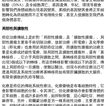
核酸（DNA）及令細胞凋亡。基因遺傳、年紀、環境等都會
影響我們身體細胞出現基因變異。累積的基因變異會將正常細
胞轉化為癌細胞而不正常地增殖分裂，甚至入侵擴散至我們各
個身體器官。
局部性與擴散性
癌症治療傳統上是針對「局部性腫瘤」及「擴散性腫瘤」。局
部性腫瘤主要靠手術切除治療。放射治療（即電療）及化學療
法（即化療）也會用於局部癌症治療。而擴散性腫瘤的治療主
要是化療或紓緩性電療。除局部性及擴散性腫瘤外，還有「寡
轉移癌」，它介乎局部與擴散之間。寡轉移癌是指局部性腫瘤
出現5個或以下的轉移，而這些轉移影響3個或以下的器官。傳
統上局部癌症一旦擴散，便難以醫治。但現今的癌症療法已可
透過局部及系統性治療將寡轉移癌如有限肝臟擴散的大腸癌、
有限骨擴散的乳癌等醫治。
化療是癌症的傳統系統性療法。化療藥物是有毒細胞特性，它
會影響癌細胞的分裂，令其淍亡。但化療藥物亦會影響身體的
正常細胞，造成許多副作用，如抑制骨髓、惡心嘔吐症、神經
麻痹等。另外，荷爾蒙治療是另一種系統性治療，主要透過增
加、抑制或減少體內的荷爾蒙以減慢或停止癌細胞生長。現常