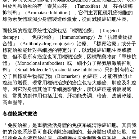
用於乳癌治療的有「泰莫西芬」（Tamoxifen）及「芬香環酶
抑制劑」（Aromatase Inhibitors），它們主要阻礙乳癌細胞的
雌激素受體或減少身體製造雌激素，從而減慢癌細胞生長。
而較新的癌症系統性治療包括「標靶治療」（Targeted
therapy）、「免疫治療」（Immunotherapy）及「抗體藥物複
合體」（Antibody-drug conjugate）治療。「標靶治療」或分子
標靶治療能針對癌細胞的特定分子，以減慢癌細胞生長或擴
散。但不是所有癌症也可用標靶治療，因標靶藥物如「單株抗
體」（Monoclonal antibodies）或「細小分子酪氨酸激酶抑制
劑」（Small Molecule Tyrosine kinase inhibitors）只針對有特定
分子目標或生物標記物（Biomarker）的癌症，才能有效阻止
癌細胞增長。現常用標靶治療的癌症包括大腸癌、肺癌及乳癌
等。因它對身體其他正常細胞影響少，所以癌症患者較易適
應。常見的副作用包括肚瀉、肝功能失調、暗瘡、皮膚乾燥、
高血壓等。
各種較新式療法
「免疫治療」是重新激活身體的免疫系統清除癌細胞。其實我
們的免疫系統是可自我清除癌細胞的。若身體出現癌細胞，癌
細胞會在血液釋放抗原。癌細胞抗原會刺激免疫系統，並指示