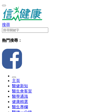
搜尋
熱門搜尋：
主頁
醫健新知
醫生會客室
醫學通識
健康精選
醫生專欄