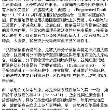
T-細胞確認、入侵並消除癌細胞。而腫瘤的形成是因癌細胞上
有不同的受體如「細胞程式死亡-配體1」（Programmed Death
ligand 1, PD-L1）與T-細胞相對的受體結合，阻礙T-細胞的功
能。而免疫治療是運用抗體阻礙癌細胞上的受體，令T-細胞能
正常運作，消滅癌細胞。皮膚出疹、疲倦及關節痛是免疫治療
的常見副作用。但因它的原理是激活身體的免疫系統，接受免
疫治療患者，特別是有自身免疫系統疾病人士，便有機會出現
肺炎、大腸炎、腎炎或肝炎等嚴重但罕見的副作用。
「抗體藥物複合體治療」是將抗癌分子藥物與特定癌細胞抗體
複合，抗體可將分子藥物帶至癌細胞並與癌細胞表面的抗原結
合。結合後，分子藥物便會於癌細胞內䆁放，並將細胞消滅。
而這療法的好處是有「旁觀者效應」（Bystander effect），分
子藥物消滅了一個癌細胞後，便會影響、消滅附近的癌細胞。
這療法亦因主要針對癌細胞，所以副作用亦較少，現常用於乳
癌治療。
而「放射性同位素治療」亦是癌症系統性療法的其中一種，如
用於甲狀腺癌的碘-131（Iodine-131）。放射性同位素會集中
於癌細胞內，釋放低能量輻射將癌細胞清除。除系統性治療
外，放射治療在臨床上亦可更準確、更一致地將高劑量能量集