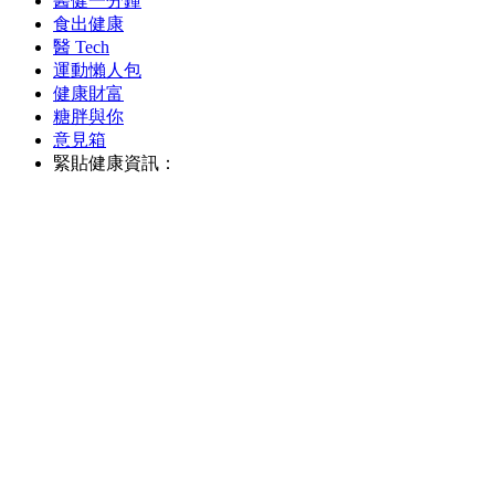
醫健一分鐘
食出健康
醫 Tech
運動懶人包
健康財富
糖胖與你
意見箱
緊貼健康資訊：