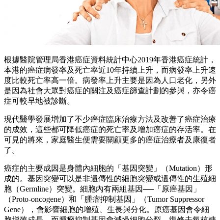
根據醫院管理局香港癌症資料統計中心2019年香港癌症統計，
本港的癌症病發率及死亡率近10年持續上升，而病發率上升速
度比較死亡率高一倍。病發率上升主要是因為人口老化，另外
是因為社會大眾對癌症的關注及癌症篩查計劃的參與，亦令癌
症可較早地被診斷。
現代醫學發展增加了不少癌症臨床治療方法及改善了癌症治療
的成效，這些都可降低癌症的死亡率及增加癌症的存活率。在
可見的將來，家庭醫生便需要關顧更多的癌症治療者及康復者
了。
癌症的主要成因是身體內細胞的「基因突變」（Mutation）形
成的。基因突變可以是非遺傳性的細胞突變或遺傳性的生殖細
胞（Germline）突變。細胞內有兩組基因──「原癌基因」
（Proto-oncogene）和「腫瘤抑制基因」（Tumor Suppressor
Gene），會影響細胞的增殖、生長與分化。原癌基因會令細
胞增殖成長，而腫瘤抑制基因會減慢細胞分裂、復修去氧核糖