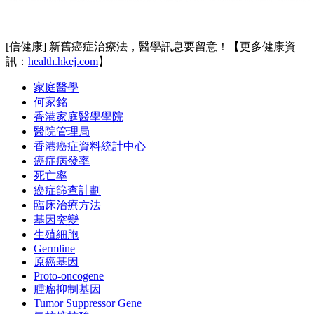
[信健康] 新舊癌症治療法，醫學訊息要留意！【更多健康資
訊：
health.hkej.com
】
家庭醫學
何家銘
香港家庭醫學學院
醫院管理局
香港癌症資料統計中心
癌症病發率
死亡率
癌症篩查計劃
臨床治療方法
基因突變
生殖細胞
Germline
原癌基因
Proto-oncogene
腫瘤抑制基因
Tumor Suppressor Gene