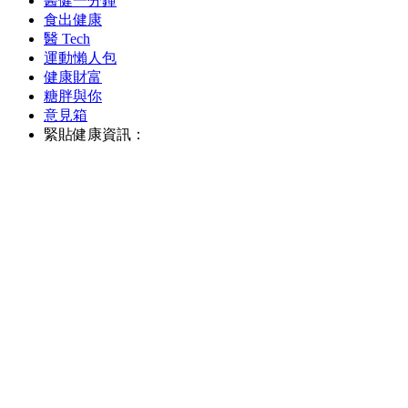
醫健一分鐘
食出健康
醫 Tech
運動懶人包
健康財富
糖胖與你
意見箱
緊貼健康資訊：