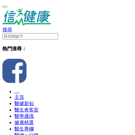
搜尋
熱門搜尋：
主頁
醫健新知
醫生會客室
醫學通識
健康精選
醫生專欄