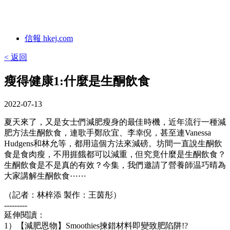
信報 hkej.com
< 返回
瘦得健康1:什麼是生酮飲食
2022-07-13
夏天來了，又是女士們減肥瘦身的最佳時機，近年流行一種減
肥方法生酮飲食，連歌手鄭欣宜、李幸倪，甚至連Vanessa
Hudgens和林允等，都用這個方法來減磅。坊間一直說生酮飲
食是食肉瘦，不用捱餓都可以減重，但究竟什麼是生酮飲食？
生酮飲食是不是真的有效？今集，我們邀請了營養師温巧晴為
大家講解生酮飲食⋯⋯
（記者：林梓添 製作：王茵彤）
---------
延伸閱讀：
1）【減肥恩物】Smoothies揀錯材料即變致肥陷阱!?