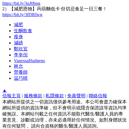
https://bit.ly/3uJ0bng
2）【減肥恩物】蒟蒻麵低卡 但切忌食足一日三餐！
https://bit.ly/3fDRIwg
減肥
生酮飲食
瘦身
減磅
鄭欣宜
李幸倪
VanessaHudgens
林允
營養師
温巧晴
▲
信報主頁
|
服務條款
|
私隱條款
|
免責聲明
|
聯絡信報
本網站所提供之一切資訊僅供參考用途。本公司會盡力確保本
網站所提供的資訊準確，但不會明示或隱含保證該等資訊均準
確無誤。本網站刊載之任何資訊不能取代醫生∕醫護人員的專
業意見、診斷或治理，亦未必適用於任何情況。如對身體狀況
有任何疑問， 請向合資格的醫生∕醫護人員諮詢。