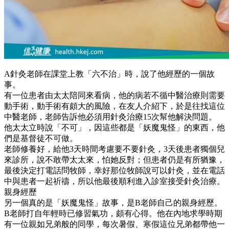
A針灸老師在課堂上教「六不治」時，說了他經歷的一個故
事。
有一位患者由太太陪同來看病，他的病若不循中醫治療則需要
動手術，動手術有頗大的風險，在友人介紹下，於是往找這位
中醫老師，老師告訴他必須用針灸治療15次幫他解決問題。
他太太立時說「不可」，因這些都是「妖魔鬼怪」的東西，他
們是基督徒不可做。
老師修養好，給他3天時間考慮要不要針灸，3天後患者獨個兒
來診所，說不敢帶太太來，怕她反對；但患者仍是有所猶豫，
最後決定打電話問牧師，幸好那位牧師說可以針灸，並在電話
中與患者一起祈禱，所以他最後順利進入診室接受針灸治療。
親身經歷
另一個真的是「妖魔鬼怪」故事，是B老師自己的親身經歷。
B老師打自年輕時已修習氣功，頗有心得。他在內地求學時期
有一位親如兄弟般的同學，每次暑假、寒假這位兄弟都帶他一