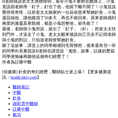
B老師就說老太太身體很弱，着令小鬼不要附在她身上，小鬼
竟說因老師用「釘子」釘住了他，他當下離不開了！小鬼並說
覺得很奇怪，以前老太太娘家的一位叔叔曾來幫她針灸，小鬼
還惡搞他，讓他腹瀉了50多天，再也不敢回來。原來老師感到
兩度的激靈及寒顫感，都是小鬼想整他，卻失敗了！
最後，老師按小鬼所說，拔出了「釘子」（針），把老太太扶
到門外，才送走了小鬼。老太太醒來後說自己完全不記得老師
與小鬼的對話，只知道老師曾幫她針灸。
聽了這故事，課堂上的同學都感到毛骨悚然，後來還有另一班
的同學向系裏投訴B老師在課堂說「鬼怪」故事，以後的歷屆
同學便無緣再聽他這個奇幻經歷了！
作者為註冊中醫
[信健康] 針灸的奇幻經歷，醫師貼士派上場！【更多健康資
訊：
health.hkej.com
】
醫師筆記
中醫
針灸
謝彩雲中醫師
註冊中醫
氣功