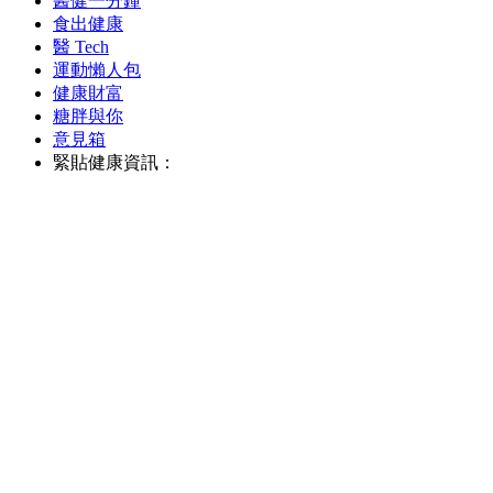
醫健一分鐘
食出健康
醫 Tech
運動懶人包
健康財富
糖胖與你
意見箱
緊貼健康資訊：