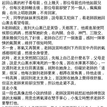
起回山裏的村子看母親，住上幾天，那位母親也待他如親兒
子。但每次老師離去後，那位母親卻變了另一個人，瘋瘋癲
癲，在街上唱歌跳舞，不肯回家。
一天，同學的妹妹來找老師，說母親又犯病了，着老師跟她回
山裏去看望母親。
B老師續說，進到大山裏已是黃昏，天都黑了。他甫進屋便問
候那位媽媽，然後幫她針灸，在內關、合谷、神門、三陰交、
湧泉幾個穴位扎了針後，老師自己打了一個激靈，感到一陣寒
悚的氣襲來，維持了很短時間。
不一會，寒氣又再襲來，老師說當時感到下丹田至中丹田的氣
感都很旺盛，然後全身發燙。
此時，老太太突然開口說話，先報上自己是什麼名字，父母是
誰，說是大山裏水庫淹死的一隻小鬼，因在水庫裏不開心，一
次遇到老太太往田裏送飯，就附在她身上。但礙於老師的「道
業」很深，他每次聽到老師要來，都蹲在屋角裏，待他走後，
一時高興，就回到老太太身上，並說附在她身上覺得很舒服。
但這次老師來前卻沒預警，所以他走避不及。
送走小鬼
這一段也真像志怪小說的情節，老師說當時就想起他師傅曾說
過的太極圖，用意念將氣灌在雙手掌心，小鬼立時懇求老師不
要擊打他。