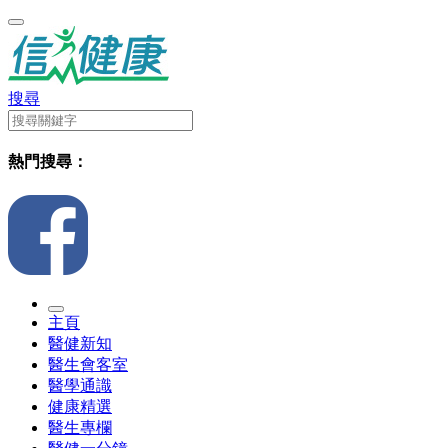
搜尋
熱門搜尋：
主頁
醫健新知
醫生會客室
醫學通識
健康精選
醫生專欄