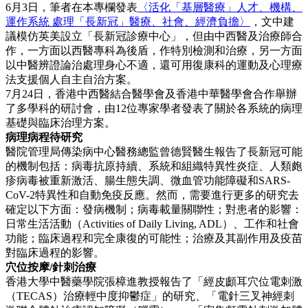
6月3日，筆者在本專欄發表
〈活化「基層醫療」人才、機構、
運作系統 處理「長新冠」醫療、社會、經濟負擔〉
，文中建
議模仿英美設立「長新冠診療中心」，但由中西醫及治療師合
作，一方面以西醫專科為後盾，作特別檢測和治療，另一方面
以中醫辨證論治處理身心不適，還可用復康科的運動及心理療
法支援個人自主自治方案。
7月24日，香港中西醫結合醫學會及香港中華醫學會合作舉辦
了多學科的研討會，由12位專家學者發表了關於各系統的病理
基礎與臨床治理方案。
病理病程待研究
醫院管理局傳染病中心醫務總監曾德賢醫生報告了長新冠可能
的機制包括：病毒抗原持續、系統和組織特異性炎症、人類皰
疹病毒被重新激活、腸生態失調、微血管功能障礙和SARS-
CoV-2特異性和自動免疫反應。然而，需要進行更多的研究去
確定以下方面：發病機制；病毒載量關聯性；對患者的影響：
日常生活活動（Activities of Daily Living, ADL）、工作和社會
功能；臨床過程和完全康復的可能性；治療及其副作用及疫苗
對臨床過程的影響。
穴位按摩/針刺治療
香港大學中醫藥學院張樟進教授報告了「經皮顱耳穴位電刺激
（TECAS）治療輕中度抑鬱症」的研究、「電針三叉神經刺