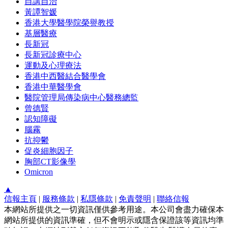
自講自治
黃譚智媛
香港大學醫學院榮譽教授
基層醫療
長新冠
長新冠診療中心
運動及心理療法
香港中西醫結合醫學會
香港中華醫學會
醫院管理局傳染病中心醫務總監
曾德賢
認知障礙
腦霧
抗抑鬱
促炎細胞因子
胸部CT影像學
Omicron
▲
信報主頁
|
服務條款
|
私隱條款
|
免責聲明
|
聯絡信報
本網站所提供之一切資訊僅供參考用途。本公司會盡力確保本
網站所提供的資訊準確，但不會明示或隱含保證該等資訊均準