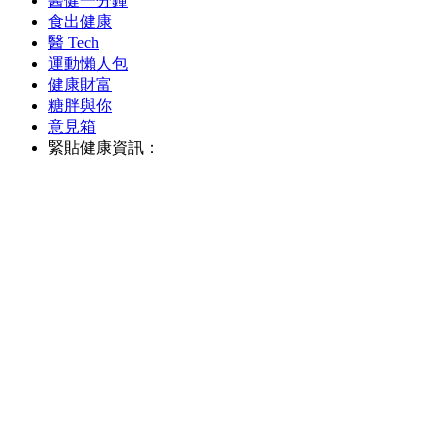
醫健一分鐘
食出健康
醫 Tech
運動懶人包
健康財富
糖胖與你
意見箱
緊貼健康資訊：