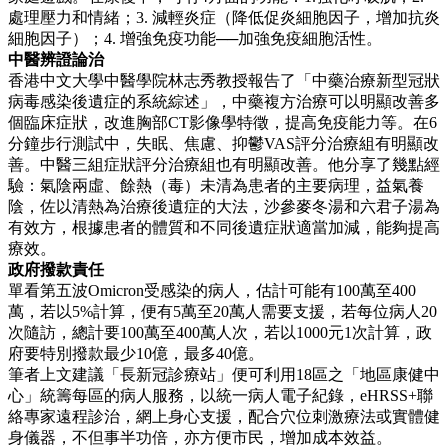
處理壓力和情緒；3. 減輕炎症（降低促炎細胞因子，增加抗炎
細胞因子）；4. 增強免疫功能──加強免疫細胞活性。
中醫辨證論治
香港中文大學中醫學院林志秀教授報告了「中藥治療新型冠狀
病毒感染後遺症的系統綜述」，中藥複方治療可以明顯改善多
個臨床症狀，改進胸部CT影像學特徵，提高免疫能力等。在6
分鐘步行測試中，失眠、焦慮、抑鬱VAS評分治療組有明顯改
善。中醫三組症狀評分治療組也有明顯改善。他分享了幾點經
驗：氣陰兩虛、餘熱（毒）未清為患者的主要病理，益氣養
陰，佐以清熱為治療後遺症的大法，沙參麥冬湯和六君子湯為
有效方，根據患者的體質和不同後遺症狀適當加減，能夠提高
療效。
政府撥款責任
單看第五波Omicron受感染的病人，估計可能有100萬至400
萬，若以5%計算，便有5萬至20萬人需要支援，若每位病人20
次隨訪，總計要100萬至400萬人次，若以1000元1次計算，政
府要特別撥款最少10億，最多40億。
筆者上文建議「長新冠診療站」便可利用18區之「地區康健中
心」統籌每區的病人服務，以統一病人電子紀錄，eHRSS+聯
絡專家遠程診治，網上身心支援，配合穴位刺激療法或實體健
身儀器，不但事半功倍，亦方便市民，增加成本效益。