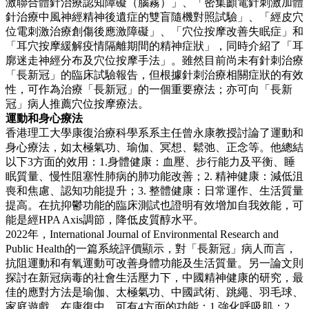
激聯合體針治療認知障礙（腦霧）」、「密集顱電針刺激加體
針治療中風神經精神後遺症的雙盲隨機對照試驗」、「經皮穴
位電刺激治療創傷後應激障礙」、「穴位按摩改善失眠症」和
「耳穴按摩緩解疫情隔離期間的精神症狀」，同時介紹了「耳
廓迷走神經分布及穴位按摩手法」。雖然目前尚未有針刺治療
「長新冠」的臨床試驗報告，但根據針刺治療相關症狀的有效
性，可作為治療「長新冠」的一個重要療法；亦可向「長新
冠」病人推薦穴位按摩療法。
運動和身心療法
香港理工大學康復治療科學系系主任曾永康教授討論了運動和
身心療法，如太極氣功、瑜伽、冥想、鬆弛、正念等。他總結
以下3方面的效用：1.身體健康：血壓、步行能力及平衡、睡
眠質量、慢性阻塞性肺病的肺功能改善；2. 精神健康：減低沮
喪和焦慮、認知功能提升；3. 整體健康：日常運作、生活質量
提高。在抗抑鬱功能的臨床測試也證明有效增加自我效能，可
能是經HPA Axis調節，降低皮質醇水平。
2022年，International Journal of Environmental Research and
Public Health的一篇系統評價顯示，對「長新冠」病人而言，
抗阻運動和有氧運動可改善身體功能及生活質量。另一論文則
探討在新冠病毒的社會生活壓力下，中國精神健康的研究，最
佳的應對方法是瑜伽、太極氣功、中國武術、跳繩、羽毛球、
家庭遊戲。在康復中，可有4方面的功能：1.強化呼吸肌；2.