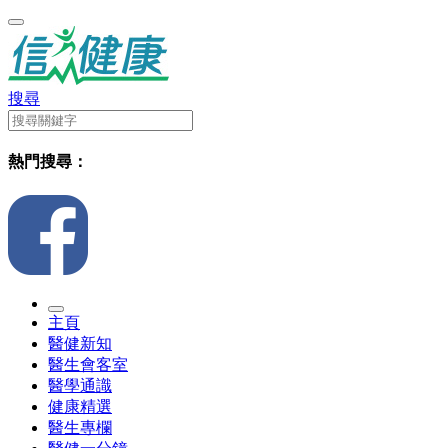
搜尋
熱門搜尋：
主頁
醫健新知
醫生會客室
醫學通識
健康精選
醫生專欄