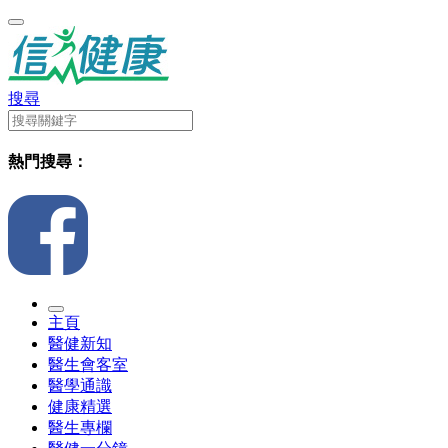
搜尋
熱門搜尋：
主頁
醫健新知
醫生會客室
醫學通識
健康精選
醫生專欄