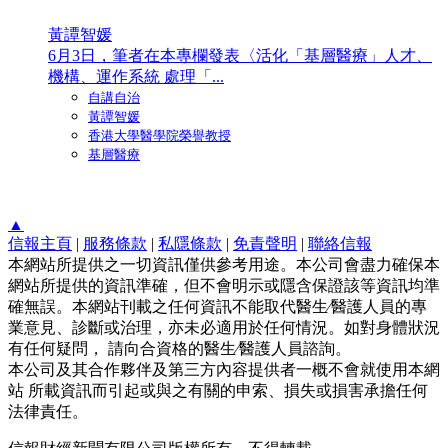
黃譚智媛
6月3日，筆者在本專欄發表〈活化「基層醫療」人才、
機構、運作系統 處理「...
自講自治
黃譚智媛
香港大學醫學院榮譽教授
基層醫療
▲
信報主頁
|
服務條款
|
私隱條款
|
免責聲明
|
聯絡信報
本網站所提供之一切資訊僅供參考用途。本公司會盡力確保本
網站所提供的資訊準確，但不會明示或隱含保證該等資訊均準
確無誤。本網站刊載之任何資訊不能取代醫生∕醫護人員的專
業意見、診斷或治理，亦未必適用於任何情況。如對身體狀況
有任何疑問， 請向合資格的醫生∕醫護人員諮詢。
本公司及其合作夥伴及第三方內容提供者一概不會就使用本網
站 所載資訊而引起或與之有關的申索、損失或損害承擔任何
法律責任。