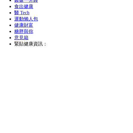
醫健一分鐘
食出健康
醫 Tech
運動懶人包
健康財富
糖胖與你
意見箱
緊貼健康資訊：