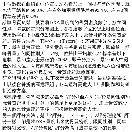
中位數都在曲線正中位置，左右邊加上一個標準差的區間，就
包含了總數的68.3%、左右各加兩個標準差有95.4%、左右3個
標準差就有99.7%。
診斷骨質疏鬆，就要將DXA量度到的骨質密度數字，放在同
性別、30歲的常態分布圖上，看看這數字位於線上哪個位置。
若果數字在正中線低2.5個標準差以下，那便可確診為骨質疏
鬆。表達方法是「T評分」（T-score）：若果T評分在-2.5以
下，就有骨質疏鬆。評分意義是將患者骨質密度，跟處於「巔
峰骨量」的同性別人士比較。位於比平均數低2.5標準差以下
度數，是30歲人士最低的0.0062，即千分之六，是1000人中最
低的尾六位。骨質疏鬆患者的骨質密度跟這最低尾六位相若或
更低。T評分負分數愈大，骨質疏鬆就愈嚴重。
研究證明以T評分-2.5以下來定義為骨質疏鬆，最能夠準確找
出以後會骨折的高危群組，並為這群高危人士計劃防跌和防骨
折治療方案。
同樣原理，骨質減少的定義為T評分-1至-2.5（等於是同性別30
歲骨質密度千人排列中的第尾七至尾341位）。患上骨質減少
的人數比骨質疏鬆更多，同樣屬骨折高危人士。
另一個評分方法，是「Z評分」（Z-score）。Z評分理論和T評
分一樣，卻是將DXA量度出來的骨質密度，跟同性別、同年
齡群組比較。Z評分會比T評分為高（通常是較小的負數），