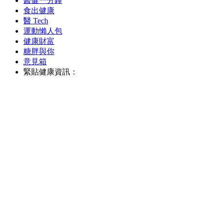
醫健一分鐘
食出健康
醫 Tech
運動懶人包
健康財富
糖胖與你
意見箱
緊貼健康資訊：