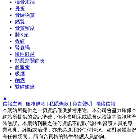
橈骨末端
骨折
骨礦物質
鈣質
骨質密度
肺X光
收經
腎衰竭
慢性肝炎
類風類關節炎
雌激素
吸煙
酗酒
雙磷酸鹽
▲
信報主頁
|
服務條款
|
私隱條款
|
免責聲明
|
聯絡信報
本網站所提供之一切資訊僅供參考用途。本公司會盡力確保本
網站所提供的資訊準確，但不會明示或隱含保證該等資訊均準
確無誤。本網站刊載之任何資訊不能取代醫生∕醫護人員的專
業意見、診斷或治理，亦未必適用於任何情況。如對身體狀況
有任何疑問， 請向合資格的醫生∕醫護人員諮詢。