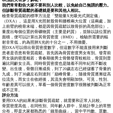
我們常常勸告大家不要和別人比較，以免給自己無謂的壓力。
但診斷骨質疏鬆的基礎就是要和其他人相比。
檢查骨質疏鬆的標準方法是「雙能量X光吸光式測定儀」
（DXA）。這是用X光照射股骨和腰椎兩大位置（這兩處，加
上前臂的橈骨末端，都是因骨質疏鬆以致骨折的高危部位）。
量度出每個位置的骨礦物質（主要是鈣質），並除以該位置的
面積，便可以計算出其骨質密度（BMD）。檢驗所需要的輻
射非常低，約為照肺X光的十分之一，不用擔憂。
照DXA可以得出骨質密度數字，但這數字不能直接用來判斷
患者是否患有骨質疏鬆。首先因為骨質密度男女有別。發育前
男女孩的密度相若；青春期後男士骨骼發育較粗壯，骨質則普
遍比同齡女士高。同時骨質密度也是隨着不同年紀而不斷改
變。出生後，骨骼日漸成長，到了20歲左右已經儲蓄了骨量的
九成，到了30歲左右則達到「巔峰骨量」；隨後骨質逐漸從高
位流失，而女士在收經後，其流失會明顯加快。可見，性別、
年齡差異可以很大，單看一個骨質密度數字很難被判斷為正常
或不正常。
評分方法
要用DXA的結果來診斷骨質疏鬆，就需要和正常人比較。
骨質密度高低，在同性別、同年齡人群中，呈統計學上的常態
分布，即是大家都熟悉的「鐘形曲線」。當中平均數、眾數、