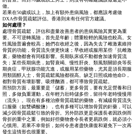
做。
若果在50歲或以上，加上有額外患病風險，都應該考慮做
DXA作骨質疏鬆評估。香港則未有任何官方建議。
如何處理？
處理骨質疏鬆，評估和盡量改善患者的患病風險其實更為重
要。不可逆轉風險，首先是年齡；體重較輕的風險也較高。女
性風險普遍會較高；她們在收經之後，因為失去了雌激素維持
骨質的功能，骨質流失便更快速；早收經或服用某些「抗雌激
素」藥物都會有同樣影響。長期臥床或不動都會加速骨質流
失；某些長期病患，如腎衰竭、慢性肝炎、類風類關節炎等長
期炎症，甲狀腺功能亢進，或服用某些藥物，尤其是須長期服
用類固醇人士，骨質疏鬆風險都很高。缺乏日照或維他命D，
都對骨質有壞影響。吸煙酗酒，都可導致骨質疏鬆。
而預防方面，最重要是「儲蓄」更多骨質，要有充足營養和日
照，多做負重運動，在年輕力壯時儲多些，留待年老時慢慢用
（流失）。現在有多種治療骨質疏鬆的藥物，有減緩骨質流失
口服藥（如雙磷酸鹽），也有多種可以增加骨質的針藥，可以
減少因骨質疏鬆引致的骨折。另外防跌更是保護長者因跌倒而
骨折的重中之重，例如好些藥物會令長者更易跌倒，就必須小
心慎用。若果不幸骨折，如何令患者盡快康復和避免下一次再
發生這情形也很重要。