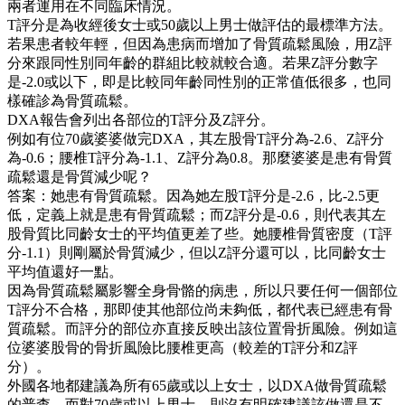
兩者運用在不同臨床情況。
T評分是為收經後女士或50歲以上男士做評估的最標準方法。
若果患者較年輕，但因為患病而增加了骨質疏鬆風險，用Z評
分來跟同性別同年齡的群組比較就較合適。若果Z評分數字
是-2.0或以下，即是比較同年齡同性別的正常值低很多，也同
樣確診為骨質疏鬆。
DXA報告會列出各部位的T評分及Z評分。
例如有位70歲婆婆做完DXA，其左股骨T評分為-2.6、Z評分
為-0.6；腰椎T評分為-1.1、Z評分為0.8。那麼婆婆是患有骨質
疏鬆還是骨質減少呢？
答案：她患有骨質疏鬆。因為她左股T評分是-2.6，比-2.5更
低，定義上就是患有骨質疏鬆；而Z評分是-0.6，則代表其左
股骨質比同齡女士的平均值更差了些。她腰椎骨質密度（T評
分-1.1）則剛屬於骨質減少，但以Z評分還可以，比同齡女士
平均值還好一點。
因為骨質疏鬆屬影響全身骨骼的病患，所以只要任何一個部位
T評分不合格，那即使其他部位尚未夠低，都代表已經患有骨
質疏鬆。而評分的部位亦直接反映出該位置骨折風險。例如這
位婆婆股骨的骨折風險比腰椎更高（較差的T評分和Z評
分）。
外國各地都建議為所有65歲或以上女士，以DXA做骨質疏鬆
的普查。而對70歲或以上男士，則沒有明確建議該做還是不