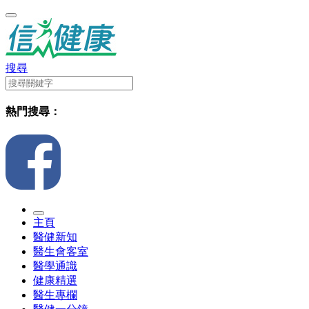
搜尋
熱門搜尋：
主頁
醫健新知
醫生會客室
醫學通識
健康精選
醫生專欄