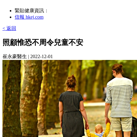
緊貼健康資訊：
信報 hkej.com
< 返回
照顧惟恐不周令兒童不安
崔永豪醫生
| 2022-12-01