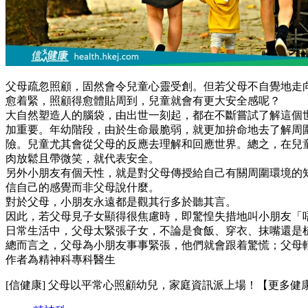
父母疏忽照顧，固然會令兒童心靈受創。但若父母不自覺地走
愈着緊，照顧得愈體貼周到，兒童就會有更大安全感呢？
大自然塑造人的腦袋，由出世一刻起，都在不斷嘗試了解這個
加重要。年幼階段，由於生命最脆弱，就更加拚命地去了解周
險。兒童尤其會從父母的反應去理解和回應世界。總之，在兒
肉放鬆且帶微笑，就代表安全。
另外小朋友有個天性，就是對父母傳授給自己有關周圍環境的
信自己的感覺而非父母說什麼。
對於父母，小朋友永遠都是觀其行多於聽其言。
因此，若父母見子女顯得很焦慮時，即驚惶失措地叫小朋友「
日常生活中，父母太緊張子女，不論是食飯、穿衣、抹嘴還是
總而言之，父母為小朋友事事緊張，他們就會跟着驚慌；父母
作者為精神科專科醫生
[信健康] 父母以平常心照顧幼兒，家庭資訊派上場！【更多健