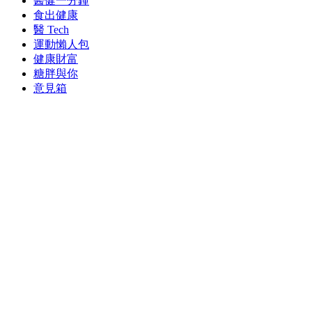
醫健一分鐘
食出健康
醫 Tech
運動懶人包
健康財富
糖胖與你
意見箱