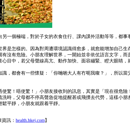
向另一個極端，對於子女的衣食住行、課內課外活動等等，都事
世界是怎樣的。因為對周遭環境認識得愈多，就愈能增加自己生
圍有沒有危險。小朋友理解世界，一開始並非依仗語言文字，而
童心目中，若父母聲線高亢、動作加快、面容繃緊、瞪大眼睛，
知識，都會有一些懷疑：「你哋啲大人有冇呃我㗎？」，所以當
唔使驚！唔使驚！」小朋友接收到的訊息，其實是「現在很危險
梳洗時，父母都不停高聲急促地提醒甚或飛撲去代勞，這樣小朋
輕鬆平靜，小朋友就跟着平靜。
康資訊：
health.hkej.com
】