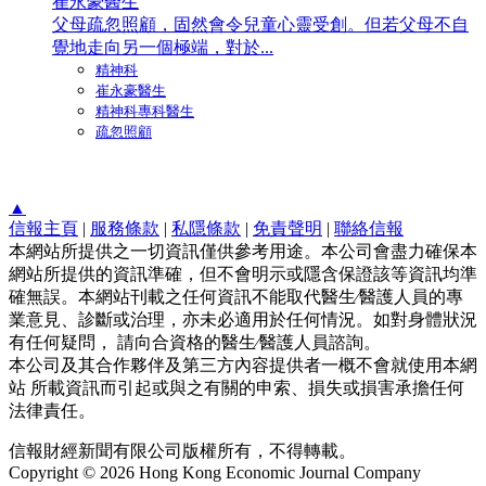
崔永豪醫生
父母疏忽照顧，固然會令兒童心靈受創。但若父母不自
覺地走向另一個極端，對於...
精神科
崔永豪醫生
精神科專科醫生
疏忽照顧
▲
信報主頁
|
服務條款
|
私隱條款
|
免責聲明
|
聯絡信報
本網站所提供之一切資訊僅供參考用途。本公司會盡力確保本
網站所提供的資訊準確，但不會明示或隱含保證該等資訊均準
確無誤。本網站刊載之任何資訊不能取代醫生∕醫護人員的專
業意見、診斷或治理，亦未必適用於任何情況。如對身體狀況
有任何疑問， 請向合資格的醫生∕醫護人員諮詢。
本公司及其合作夥伴及第三方內容提供者一概不會就使用本網
站 所載資訊而引起或與之有關的申索、損失或損害承擔任何
法律責任。
信報財經新聞有限公司版權所有，不得轉載。
Copyright © 2026 Hong Kong Economic Journal Company