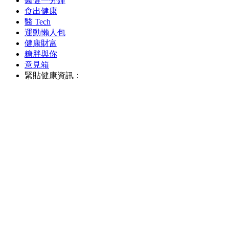
醫健一分鐘
食出健康
醫 Tech
運動懶人包
健康財富
糖胖與你
意見箱
緊貼健康資訊：