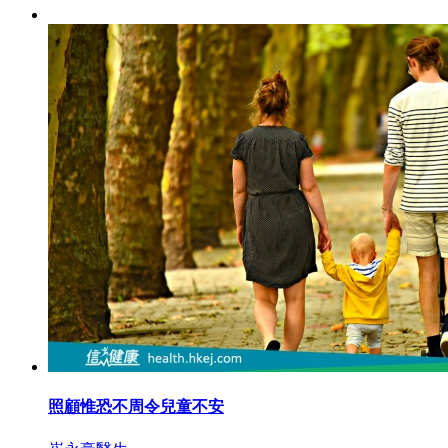
照顧惟恐不周令兒童不安