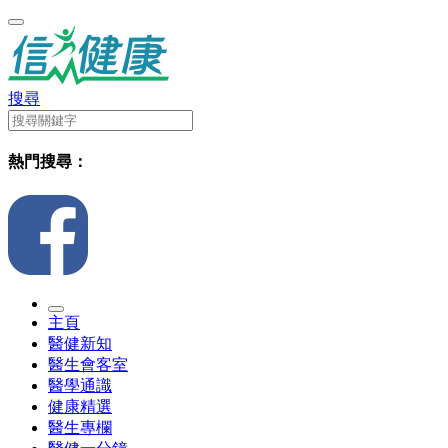
搜尋
熱門搜尋：
主頁
醫健新知
醫生會客室
醫學通識
健康精選
醫生專欄