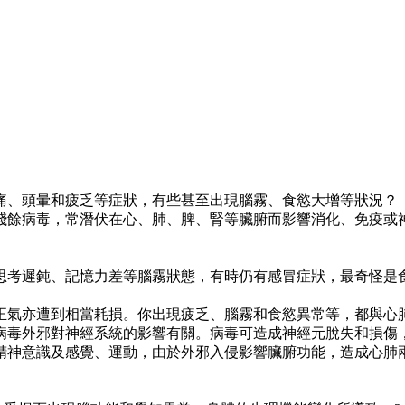
痛、頭暈和疲乏等症狀，有些甚至出現腦霧、食慾大增等狀況？
殘餘病毒，常潛伏在心、肺、脾、腎等臟腑而影響消化、免疫或
思考遲鈍、記憶力差等腦霧狀態，有時仍有感冒症狀，最奇怪是
正氣亦遭到相當耗損。你出現疲乏、腦霧和食慾異常等，都與心
病毒外邪對神經系統的影響有關。病毒可造成神經元脫失和損傷
精神意識及感覺、運動，由於外邪入侵影響臟腑功能，造成心肺