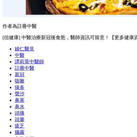
作者為註冊中醫
[信健康] 中醫治療新冠後食慾，醫師資訊可留意！【更多健康
婦仁醫見
中醫
譚莉英中醫師
註冊中醫
新冠
咳嗽
痰多
聲沙
鼻塞
鼻水
頭痛
頭暈
疲乏
腦霧