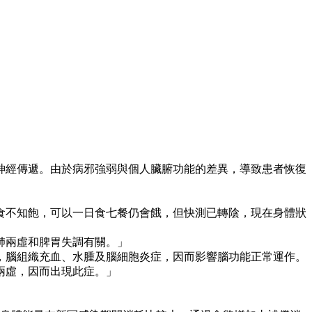
神經傳遞。由於病邪強弱與個人臟腑功能的差異，導致患者恢復
食不知飽，可以一日食七餐仍會餓，但快測已轉陰，現在身體狀
肺兩虛和脾胃失調有關。」
，腦組織充血、水腫及腦細胞炎症，因而影響腦功能正常運作。
兩虛，因而出現此症。」