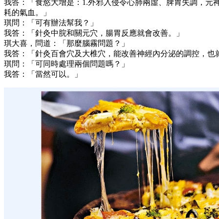
我答：「食慾大增是：1.外邪入侵令心肺兩虛、脾胃失調，元
耗的氣血。」
琪問：「可有辦法幫我？」
我答：「針灸中脘和關元穴，腸胃反應就會改善。」
琪大喜，問道：「那麼腦霧問題？」
我答：「針灸百會穴及大椎穴，能改善神經內分泌的調控，也
琪問：「可同時處理兩個問題嗎？」
我答：「當然可以。」