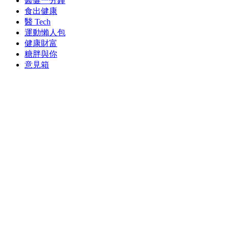
醫健一分鐘
食出健康
醫 Tech
運動懶人包
健康財富
糖胖與你
意見箱