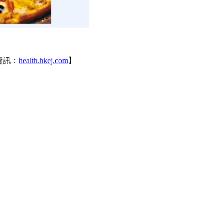
資訊：
health.hkej.com
】