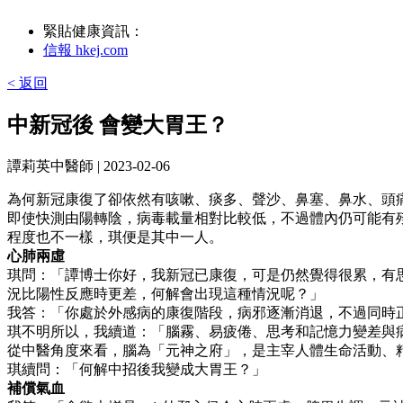
緊貼健康資訊：
信報 hkej.com
< 返回
中新冠後 會變大胃王？
譚莉英中醫師
| 2023-02-06
為何新冠康復了卻依然有咳嗽、痰多、聲沙、鼻塞、鼻水、頭
即使快測由陽轉陰，病毒載量相對比較低，不過體內仍可能有
程度也不一樣，琪便是其中一人。
心肺兩虛
琪問：「譚博士你好，我新冠已康復，可是仍然覺得很累，有
況比陽性反應時更差，何解會出現這種情況呢？」
我答：「你處於外感病的康復階段，病邪逐漸消退，不過同時
琪不明所以，我續道：「腦霧、易疲倦、思考和記憶力變差與
從中醫角度來看，腦為「元神之府」，是主宰人體生命活動、
琪續問：「何解中招後我變成大胃王？」
補償氣血