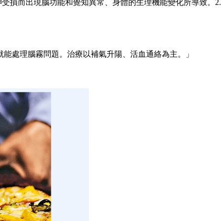
神受損而出現腦功能和覺知異常、身體的生理機能變化所導致。2
就能處理腦霧問題。治療以補氣升陽、活血通絡為主。」