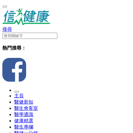
搜尋
熱門搜尋：
主頁
醫健新知
醫生會客室
醫學通識
健康精選
醫生專欄