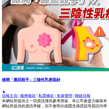
掀開「最惡殺手」三陰性乳癌面紗
▲
信報主頁
|
服務條款
|
私隱條款
|
免責聲明
|
聯絡信報
本網站所提供之一切資訊僅供參考用途。本公司會盡力確保本
網站所提供的資訊準確，但不會明示或隱含保證該等資訊均準