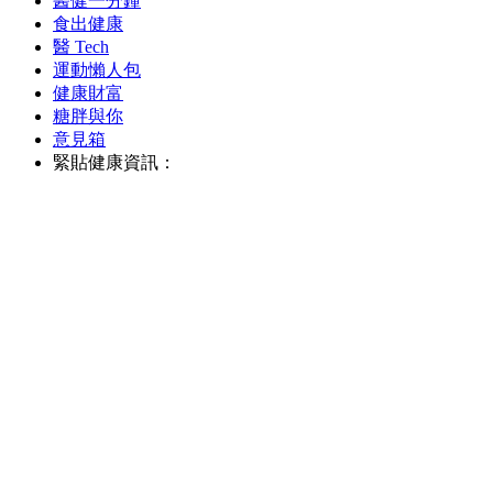
醫健一分鐘
食出健康
醫 Tech
運動懶人包
健康財富
糖胖與你
意見箱
緊貼健康資訊：