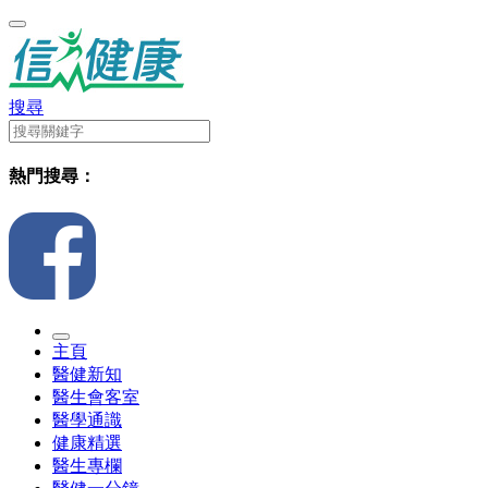
搜尋
熱門搜尋：
主頁
醫健新知
醫生會客室
醫學通識
健康精選
醫生專欄