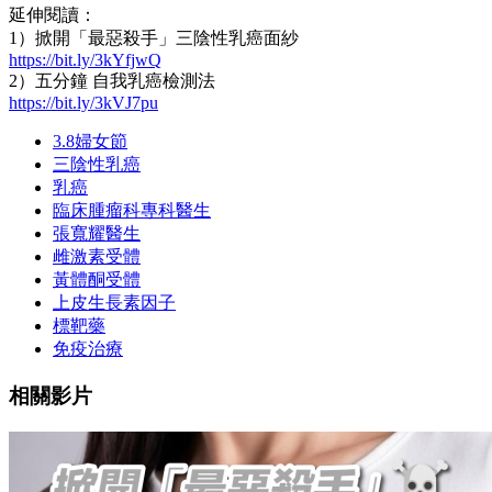
延伸閱讀：
1）掀開「最惡殺手」三陰性乳癌面紗
https://bit.ly/3kYfjwQ
2）五分鐘 自我乳癌檢測法
https://bit.ly/3kVJ7pu
3.8婦女節
三陰性乳癌
乳癌
臨床腫瘤科專科醫生
張寬耀醫生
雌激素受體
黃體酮受體
上皮生長素因子
標靶藥
免疫治療
相關影片