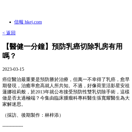
信報 hkej.com
< 返回
【醫健一分鐘】預防乳癌切除乳房有用
嗎？
2023-03-15
癌症醫治最重要是預防勝於治療，但萬一不幸得了乳癌，愈早
期發現，治癒率愈高就人所共知。不過，好像荷里活影星安祖
蓮娜祖莉般，於2013年就公布接受預防性雙乳切除手術，這樣
做是否太過極端？今集由臨床腫瘤科專科醫生張寬耀醫生為大
家解迷思。
（採訪、後期製作：林梓添）
--------------