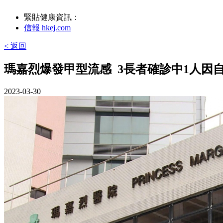
緊貼健康資訊：
信報 hkej.com
< 返回
瑪嘉烈爆發甲型流感 3長者確診中1人因
2023-03-30