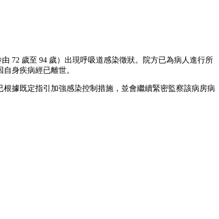
由 72 歲至 94 歲）出現呼吸道感染徵狀。院方已為病人進行所
因自身疾病經已離世。
方已根據既定指引加強感染控制措施，並會繼續緊密監察該病房病