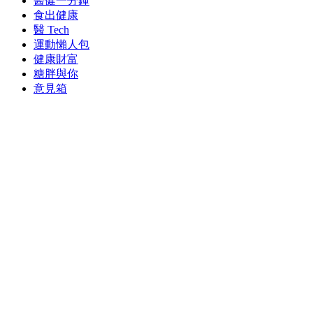
醫健一分鐘
食出健康
醫 Tech
運動懶人包
健康財富
糖胖與你
意見箱