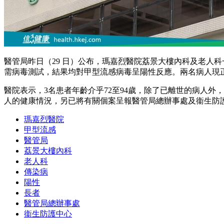
醫管局昨日（29 日）公布，瑪嘉烈醫院荔景大樓內科及老人科一個
需病毒測試，結果均對甲型流感病毒呈陽性反應。兩名病人現
醫院表示，3名患者年齡介乎72至94歲，除了已離世的病人
人的健康情況，另已將有關個案呈報醫管局總辦事處及衞生防
瑪嘉烈醫院
甲型流感
醫管局
荔景大樓內科
老人科
傳染病
陽性
長者
醫管局總辦事處
衞生防護中心