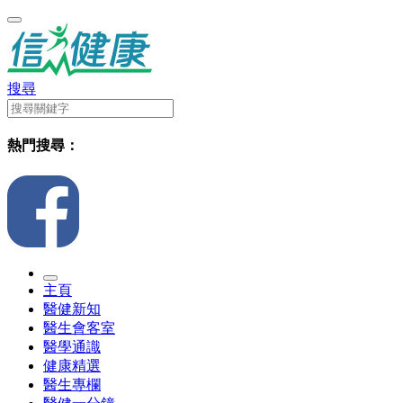
搜尋
熱門搜尋：
主頁
醫健新知
醫生會客室
醫學通識
健康精選
醫生專欄