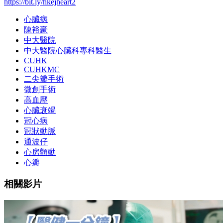
https://bit.ly/hkejheart2
心臟病
陳裕豪
中大醫院
中大醫院心臟科專科醫生
CUHK
CUHKMC
二尖瓣手術
微創手術
高血壓
心臟衰竭
冠心病
冠狀動脈
通波仔
心房顫動
心瓣
相關影片