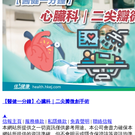
【醫健一分鐘】心臟科｜二尖瓣微創手術
▲
信報主頁
|
服務條款
|
私隱條款
|
免責聲明
|
聯絡信報
本網站所提供之一切資訊僅供參考用途。本公司會盡力確保本
網站所提供的資訊準確，但不會明示或隱含保證該等資訊均準