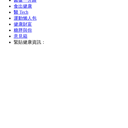
醫健一分鐘
食出健康
醫 Tech
運動懶人包
健康財富
糖胖與你
意見箱
緊貼健康資訊：