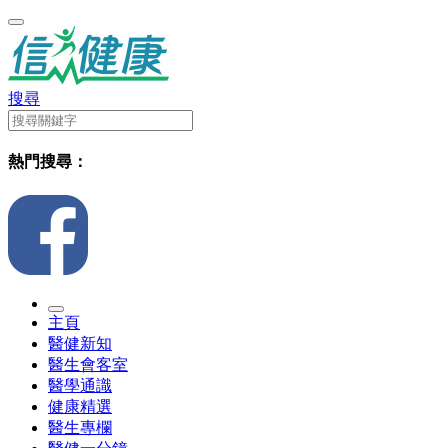
搜尋
熱門搜尋：
主頁
醫健新知
醫生會客室
醫學通識
健康精選
醫生專欄