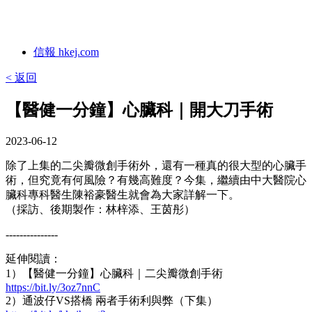
信報 hkej.com
< 返回
【醫健一分鐘】心臟科｜開大刀手術
2023-06-12
除了上集的二尖瓣微創手術外，還有一種真的很大型的心臟手
術，但究竟有何風險？有幾高難度？今集，繼續由中大醫院心
臟科專科醫生陳裕豪醫生就會為大家詳解一下。
（採訪、後期製作：林梓添、王茵彤）
---------------
延伸閱讀：
1）【醫健一分鐘】心臟科｜二尖瓣微創手術
https://bit.ly/3oz7nnC
2）通波仔VS搭橋 兩者手術利與弊（下集）