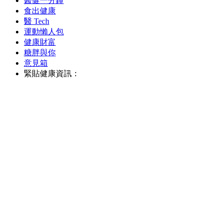
醫健一分鐘
食出健康
醫 Tech
運動懶人包
健康財富
糖胖與你
意見箱
緊貼健康資訊：