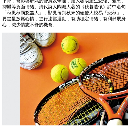
下降，會影響肝氣的舒展及條達，讓人容易產生悲傷、憂愁、
抑鬱等負面情緒。清代詩人陶澹人著的《秋暮遣懷》詩中名句
「秋風秋雨愁煞人」，顯見每到秋來的確使人較易「悲秋」，
要盡量放鬆心情，進行適當運動，有助穩定情緒，有利舒展身
心，減少情志不舒的機會。