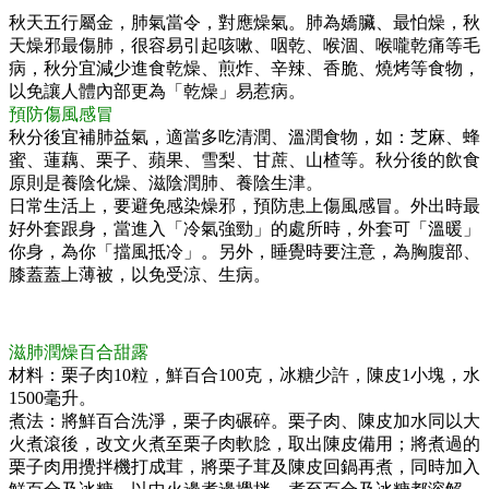
秋天五行屬金，肺氣當令，對應燥氣。肺為嬌臟、最怕燥，秋
天燥邪最傷肺，很容易引起咳嗽、咽乾、喉涸、喉嚨乾痛等毛
病，秋分宜減少進食乾燥、煎炸、辛辣、香脆、燒烤等食物，
以免讓人體內部更為「乾燥」易惹病。
預防傷風感冒
秋分後宜補肺益氣，適當多吃清潤、溫潤食物，如：芝麻、蜂
蜜、蓮藕、栗子、蘋果、雪梨、甘蔗、山楂等。秋分後的飲食
原則是養陰化燥、滋陰潤肺、養陰生津。
日常生活上，要避免感染燥邪，預防患上傷風感冒。外出時最
好外套跟身，當進入「冷氣強勁」的處所時，外套可「溫暖」
你身，為你「擋風抵冷」。另外，睡覺時要注意，為胸腹部、
膝蓋蓋上薄被，以免受涼、生病。
滋肺潤燥百合甜露
材料：栗子肉10粒，鮮百合100克，冰糖少許，陳皮1小塊，水
1500毫升。
煮法：將鮮百合洗淨，栗子肉碾碎。栗子肉、陳皮加水同以大
火煮滾後，改文火煮至栗子肉軟腍，取出陳皮備用；將煮過的
栗子肉用攪拌機打成茸，將栗子茸及陳皮回鍋再煮，同時加入