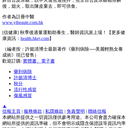
鮮百合及冰糖，以中火邊煮邊攪拌，煮至百合及冰糖都溶解
後，熄火，取出陳皮棄去，即可供食。
作者為註冊中醫
www.yibeaute.com.hk
[信健康] 秋季後適量運動助養生，醫師資訊派上場！【更多健
康資訊：
health.hkej.com
】
（編者按：許懿清博士最新著作《藥到病除──美麗輕熟女養
成術》現已發售）
歡迎訂購:
實體書、電子書
藥到病除
許懿清博士
秋分
流行性感冒
傷風感冒
▲
信報主頁
|
服務條款
|
私隱條款
|
免責聲明
|
聯絡信報
本網站所提供之一切資訊僅供參考用途。本公司會盡力確保本
網站所提供的資訊準確，但不會明示或隱含保證該等資訊均準