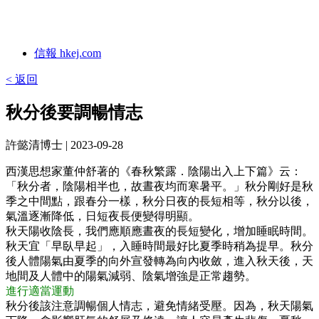
信報 hkej.com
< 返回
秋分後要調暢情志
許懿清博士
| 2023-09-28
西漢思想家董仲舒著的《春秋繁露．陰陽出入上下篇》云：
「秋分者，陰陽相半也，故晝夜均而寒暑平。」秋分剛好是秋
季之中間點，跟春分一樣，秋分日夜的長短相等，秋分以後，
氣溫逐漸降低，日短夜長便變得明顯。
秋天陽收陰長，我們應順應晝夜的長短變化，增加睡眠時間。
秋天宜「早臥早起」，入睡時間最好比夏季時稍為提早。秋分
後人體陽氣由夏季的向外宣發轉為向內收斂，進入秋天後，天
地間及人體中的陽氣減弱、陰氣增強是正常趨勢。
進行適當運動
秋分後該注意調暢個人情志，避免情緒受壓。因為，秋天陽氣