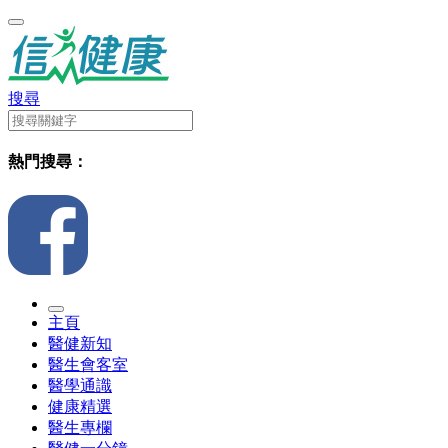
搜尋
熱門搜尋：
主頁
醫健新知
醫生會客室
醫學通識
健康精選
醫生專欄