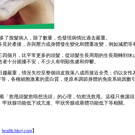
期間多了脫髮病人，除了數量，也發現病情比過去嚴重。
多見於產後，亦與壓力或身體發生變化和體重改變，例如減肥等
三四個月，比平常更多的頭髮，從頭髮生長周期的生長期轉到休
患者十分困擾不安，不少人有明顯焦慮和抑鬱。
日趨嚴重，情況失控至整個頭皮脫落八成而接近全禿；仍以女性
素IF等，各種細胞激素的蛋白質，使原本調節身體的免疫系統因
。
，懷着「愈甩頭髮愈唔想洗頭」的心理，怕愈洗愈甩。這樣只會讓
、甲狀腺功能低下或亢進、甲狀旁腺或垂體功能低下等相關。
：
health.hkej.com
】