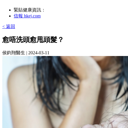
緊貼健康資訊：
信報 hkej.com
< 返回
愈唔洗頭愈甩頭髮？
侯鈞翔醫生
| 2024-03-11