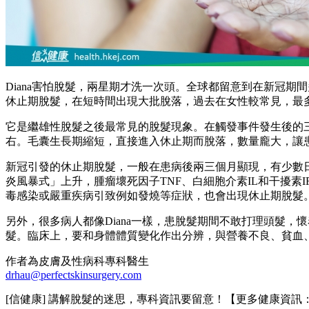
Diana害怕脫髮，兩星期才洗一次頭。全球都留意到在新冠
休止期脫髮，在短時間出現大批脫落，過去在女性較常見，最
它是繼雄性脫髮之後最常見的脫髮現象。在觸發事件發生後的
右。毛囊生長期縮短，直接進入休止期而脫落，數量龐大，讓
新冠引發的休止期脫髮，一般在患病後兩三個月顯現，有少數
炎風暴式」上升，腫瘤壞死因子TNF、白細胞介素IL和干擾
毒感染或嚴重疾病引致例如發燒等症狀，也會出現休止期脫髮
另外，很多病人都像Diana一樣，患脫髮期間不敢打理頭髮
髮。臨床上，要和身體體質變化作出分辨，與營養不良、貧血
作者為皮膚及性病科專科醫生
drhau@perfectskinsurgery.com
[信健康] 講解脫髮的迷思，專科資訊要留意！【更多健康資訊