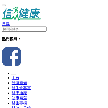
搜尋
熱門搜尋：
主頁
醫健新知
醫生會客室
醫學通識
健康精選
醫生專欄