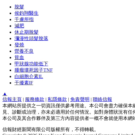
脫髮
侯鈞翔醫生
千膚所指
減肥
休止期脫髮
瀰漫性頭髮脫落
發燒
營養不良
貧血
甲狀腺功能低下
腫瘤壞死因子TNF
白細胞介素IL
干擾素IF
▲
信報主頁
|
服務條款
|
私隱條款
|
免責聲明
|
聯絡信報
本網站所提供之一切資訊僅供參考用途。本公司會盡力確保本
見、診斷或治理，亦未必適用於任何情況。如對身體狀況有任何
本公司及其合作夥伴及第三方內容提供者一概不會就使用本網
信報財經新聞有限公司版權所有，不得轉載。