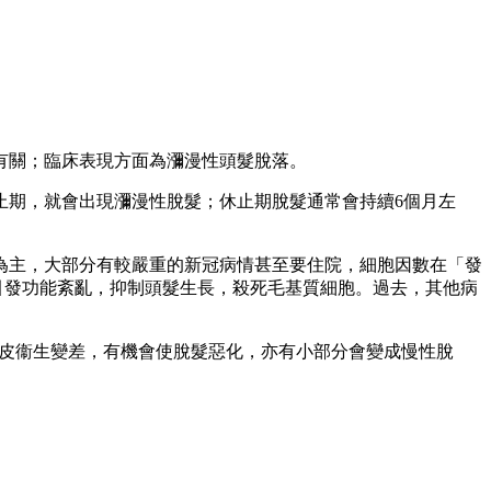
有關；臨床表現方面為瀰漫性頭髮脫落。
止期，就會出現瀰漫性脫髮；休止期脫髮通常會持續6個月左
為主，大部分有較嚴重的新冠病情甚至要住院，細胞因數在「發
數引發功能紊亂，抑制頭髮生長，殺死毛基質細胞。過去，其他病
頭皮衞生變差，有機會使脫髮惡化，亦有小部分會變成慢性脫