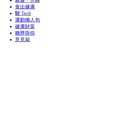
醫健一分鐘
食出健康
醫 Tech
運動懶人包
健康財富
糖胖與你
意見箱