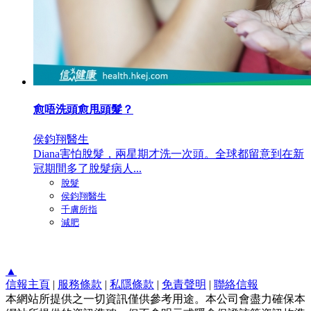
愈唔洗頭愈甩頭髮？
侯鈞翔醫生
Diana害怕脫髮，兩星期才洗一次頭。全球都留意到在新
冠期間多了脫髮病人...
脫髮
侯鈞翔醫生
千膚所指
減肥
▲
信報主頁
|
服務條款
|
私隱條款
|
免責聲明
|
聯絡信報
本網站所提供之一切資訊僅供參考用途。本公司會盡力確保本