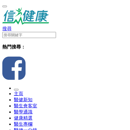
搜尋
熱門搜尋：
主頁
醫健新知
醫生會客室
醫學通識
健康精選
醫生專欄