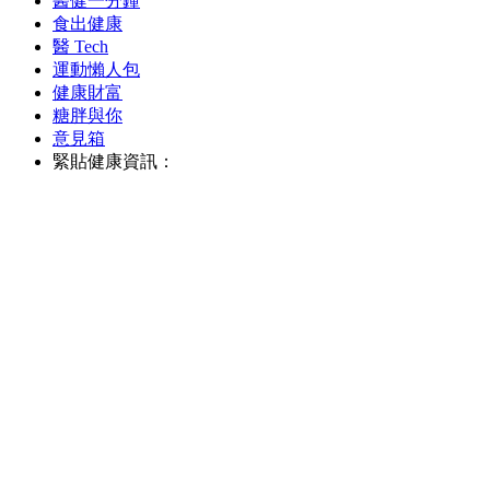
醫健一分鐘
食出健康
醫 Tech
運動懶人包
健康財富
糖胖與你
意見箱
緊貼健康資訊：