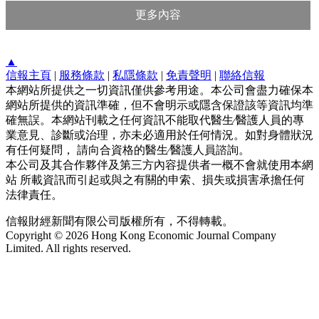
更多內容
▲
信報主頁
|
服務條款
|
私隱條款
|
免責聲明
|
聯絡信報
本網站所提供之一切資訊僅供參考用途。本公司會盡力確保本
網站所提供的資訊準確，但不會明示或隱含保證該等資訊均準
確無誤。本網站刊載之任何資訊不能取代醫生∕醫護人員的專
業意見、診斷或治理，亦未必適用於任何情況。如對身體狀況
有任何疑問， 請向合資格的醫生∕醫護人員諮詢。
本公司及其合作夥伴及第三方內容提供者一概不會就使用本網
站 所載資訊而引起或與之有關的申索、損失或損害承擔任何
法律責任。
信報財經新聞有限公司版權所有，不得轉載。
Copyright © 2026 Hong Kong Economic Journal Company
Limited. All rights reserved.