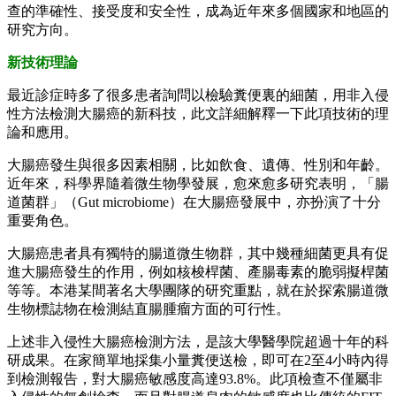
查的準確性、接受度和安全性，成為近年來多個國家和地區的
研究方向。
新技術理論
最近診症時多了很多患者詢問以檢驗糞便裏的細菌，用非入侵
性方法檢測大腸癌的新科技，此文詳細解釋一下此項技術的理
論和應用。
大腸癌發生與很多因素相關，比如飲食、遺傳、性別和年齡。
近年來，科學界隨着微生物學發展，愈來愈多研究表明，「腸
道菌群」（Gut microbiome）在大腸癌發展中，亦扮演了十分
重要角色。
大腸癌患者具有獨特的腸道微生物群，其中幾種細菌更具有促
進大腸癌發生的作用，例如核梭桿菌、產腸毒素的脆弱擬桿菌
等等。本港某間著名大學團隊的研究重點，就在於探索腸道微
生物標誌物在檢測結直腸腫瘤方面的可行性。
上述非入侵性大腸癌檢測方法，是該大學醫學院超過十年的科
研成果。在家簡單地採集小量糞便送檢，即可在2至4小時內得
到檢測報告，對大腸癌敏感度高達93.8%。此項檢查不僅屬非