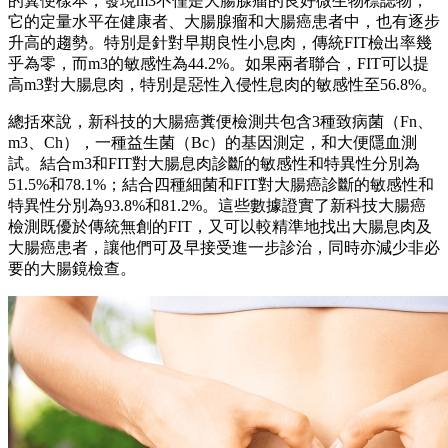
的糞便樣本，發現m3不僅是大腸腺瘤的良好微生物標誌物，
它的定量水平在健康者、大腸腺瘤和大腸癌患者中，也有逐步
升高的趨勢。特別是針對早期良性小息肉，傳統FIT檢出率幾
乎為零，而m3的敏感性為44.2%。如果兩者聯合，FIT可以提
高m3對大腸息肉，特別是惡性入侵性息肉的敏感性至56.8%。
總括來說，新科技的大腸癌糞便檢測共包含3種致病菌（Fn、
m3、Ch），一種益生菌（Bc）的基因測定，和大便隱血測
試。結合m3和FIT對大腸息肉診斷的敏感性和特異性分別為
51.5%和78.1%；結合四種細菌和FIT對大腸癌診斷的敏感性和
特異性分別為93.8%和81.2%。這些數據證實了新科技大腸癌
檢測既優於傳統無創的FIT，又可以較精準地找出大腸息肉及
大腸癌患者，讓他們可及早接受進一步診治，同時亦減少非必
要的大腸鏡檢查。