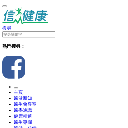
搜尋
熱門搜尋：
主頁
醫健新知
醫生會客室
醫學通識
健康精選
醫生專欄