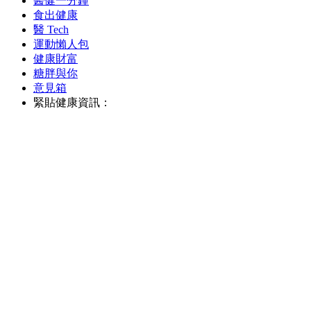
醫健一分鐘
食出健康
醫 Tech
運動懶人包
健康財富
糖胖與你
意見箱
緊貼健康資訊：