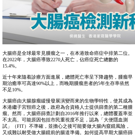
大腸癌是全球最常見腫瘤之一，在本港致命癌症中排第二位。
在2022年，大腸癌導致2270人死亡，佔癌症死亡總數的
15.4%。
近十年來隨着診療方面進展，總體死亡率呈下降趨勢，腫瘤早
期治癒率可高達90%以上，而晚期腫瘤患者的5年生存率依然
不足10%。
大腸癌由大腸腺瘤緩慢發展演變而來的生物學特性，使其成為
本港繼子宮頸癌之後，政府為合資格人士提供篩查的第二種腫
瘤。然而，大腸癌篩查計劃自2016年推行以來，總體覆蓋率並
不太高。可能原因包括市民重視度不足，認為「大便隱血測
試」（FIT）不準確，並擔心之後可能要做大腸內窺鏡風險，
又或難以耐受做大腸鏡前的腸道準備。如何提高早期大腸癌篩