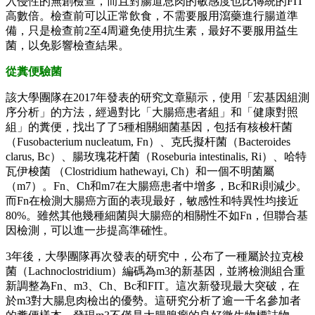
入侵性的無創檢查，而且對腸道息肉的敏感度也比傳統的FIT
高數倍。檢查前可以正常飲食，不需要服用瀉藥進行腸道準
備，只是檢查前2至4周避免使用抗生素，最好不要服用益生
菌，以免影響檢查結果。
從糞便驗菌
該大學團隊在2017年發表的研究文章顯示，使用「宏基因組測
序分析」的方法，經過對比「大腸癌患者組」和「健康對照
組」的糞便，找出了了5種相關細菌基因，包括有核梭杆菌
（Fusobacterium nucleatum, Fn）、克氏擬杆菌（Bacteroides
clarus, Bc）、腸玫瑰花杆菌（Roseburia intestinalis, Ri）、哈特
瓦伊梭菌 （Clostridium hathewayi, Ch）和一個不明菌屬
（m7）。Fn、Ch和m7在大腸癌患者中增多，Bc和Ri則減少。
而Fn在檢測大腸癌方面的表現最好，敏感性和特異性均接近
80%。雖然其他幾種細菌與大腸癌的相關性不如Fn，但聯合基
因檢測，可以進一步提高準確性。
3年後，大學團隊再次發表的研究中，公布了一種屬於拉克梭
菌（Lachnoclostridium）編碼為m3的新基因，並將檢測組合重
新調整為Fn、m3、Ch、Bc和FIT。這次新發現最大突破，在
於m3對大腸息肉檢出的優勢。這研究分析了逾一千名參加者