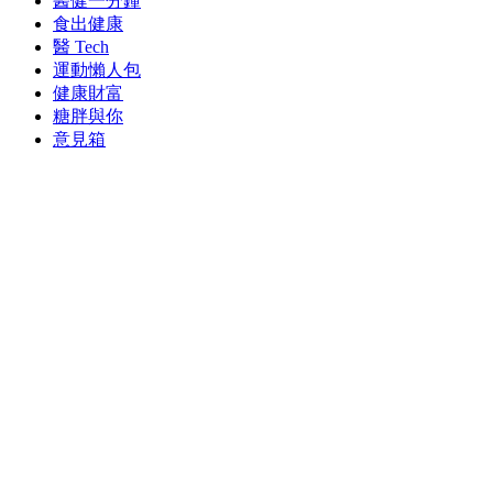
醫健一分鐘
食出健康
醫 Tech
運動懶人包
健康財富
糖胖與你
意見箱