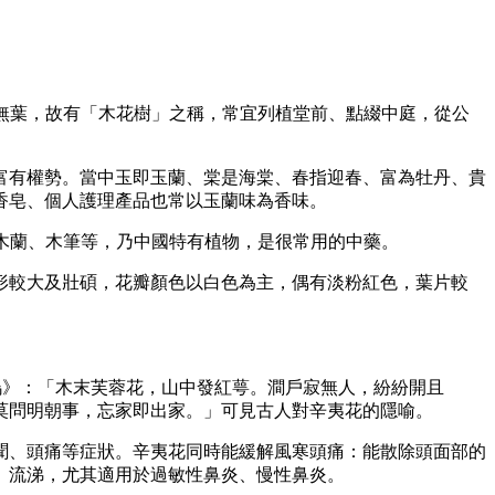
開花時無葉，故有「木花樹」之稱，常宜列植堂前、點綴中庭，從公
富有權勢。當中玉即玉蘭、棠是海棠、春指迎春、富為牡丹、貴
香皂、個人護理產品也常以玉蘭味為香味。
紫玉蘭、木蘭、木筆等，乃中國特有植物，是很常用的中藥。
形較大及壯碩，花瓣顏色以白色為主，偶有淡粉紅色，葉片較
《辛夷塢》：「木末芙蓉花，山中發紅萼。澗戶寂無人，紛紛開且
莫問明朝事，忘家即出家。」可見古人對辛夷花的隱喻。
聞、頭痛等症狀。辛夷花同時能緩解風寒頭痛：能散除頭面部的
、流涕，尤其適用於過敏性鼻炎、慢性鼻炎。