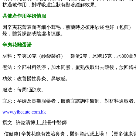
抗過敏作用，對呼吸道症狀有顯著緩解效果。
具催產作用孕婦慎服
因辛夷花蕾表面有細小茸毛，煎藥時必須用紗袋包好（包煎）
燥，體質燥熱或陰虛者慎服。
辛夷花雞蛋湯
材料：辛夷10克（紗袋裝好），雞蛋2隻，冰糖15克，水800毫
煮法：全部材料洗淨，加水同煮，蛋熟後取出去殼後，放回鍋中
功效：改善慢性鼻炎、鼻敏感。
服法：每周1至2次。
宜忌：孕婦及長期服藥者，服前宜諮詢中醫師。對材料過敏者
www.yibeaute.com.hk
撰文 : 許懿清博士_註冊中醫師
[信健康] 辛荑花能有效治鼻炎，醫師資訊派上場！【更多健康