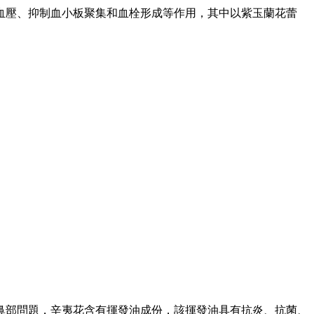
血壓、抑制血小板聚集和血栓形成等作用，其中以紫玉蘭花蕾
鼻部問題，辛夷花含有揮發油成份，該揮發油具有抗炎、抗菌、