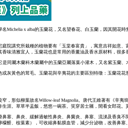
Michelia x alba的玉蘭花，又名望春花、白玉蘭，因其
宅庭院講究所栽種的植物要有「玉棠春富貴」，寓意吉祥如意、
其香味清雅宜人，玉蘭花也是常用的香薰油及香水原材料，很多
iflora），它是同屬木蘭科木蘭屬中的玉蘭亞屬落葉小灌木，又名
色或灰黃色的茸毛。玉蘭花與辛夷花的主要區別特徵：玉蘭花花
似柳葉故名Willow-leaf Magnolia。唐代王維著有
作生涯。草草半盂飯，悠悠一碗茶。笑穿居士屩，閒看女郎花。
療鼻塞、鼻炎、緩解過敏性鼻炎、鼻竇炎、鼻塞、流涕及香臭不
檸檬醛、桉葉素），可收縮鼻黏膜血管，減少分泌物，改善鼻塞