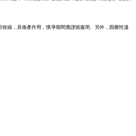
宮收縮，具催產作用，懷孕期間應謹慎服用。另外，因藥性溫