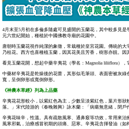
4月末至5月初在多倫多隨處可見盛開的玉蘭花，其中較多見是學名
元六世紀開始，種植於中國佛教寺廟的花園中。
唐朝時玉蘭花視作純潔的象徵，常栽種於皇宮花園。傳統的大
乃桂花。西方也喜種植玉蘭，因其花美且芳香，樹形亦靚。因
看見玉蘭花開，想起中藥辛夷花（學名：Magnolia lili
中藥材辛夷花是乾燥後的花蕾，其形似毛筆頭、表面密被灰綠
寬，呈倒卵形或寬倒卵形。
《神農本草經》列為上品藥
辛夷花花形較小，以紫紅色為主，少數呈淡紫紅色，葉片形狀較窄，形
落。」宋代陸游的《春晚雜興》詠木蘭：「病瘍無意緒，閉戶
辛夷花味辛，性溫。具有疏散風寒、通鼻竅等功效，常用來治
風寒邪氣，治療感冒初期的頭痛、惡寒。辛夷花含揮發油（如