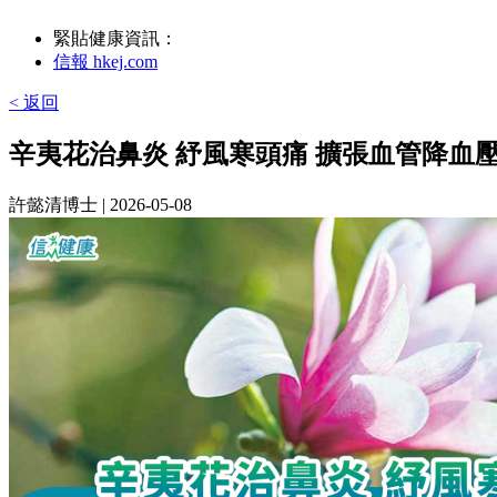
緊貼健康資訊：
信報 hkej.com
< 返回
辛夷花治鼻炎 紓風寒頭痛 擴張血管降血
許懿清博士
| 2026-05-08