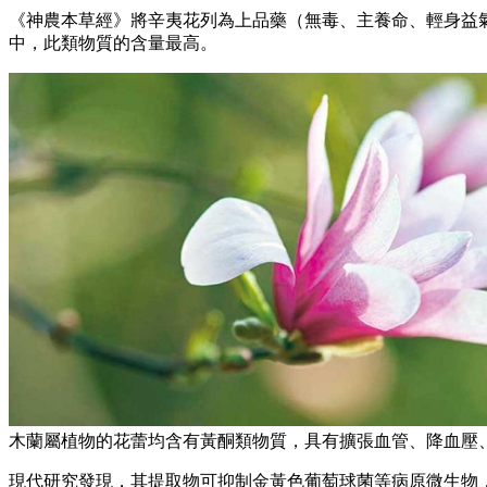
《神農本草經》將辛夷花列為上品藥（無毒、主養命、輕身益
中，此類物質的含量最高。
木蘭屬植物的花蕾均含有黃酮類物質，具有擴張血管、降血壓
現代研究發現，其提取物可抑制金黃色葡萄球菌等病原微生物