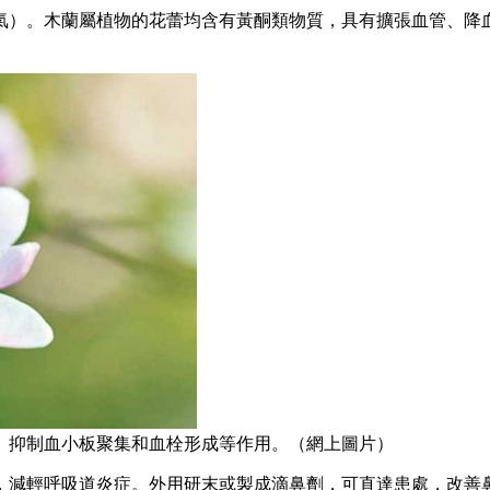
氣）。木蘭屬植物的花蕾均含有黃酮類物質，具有擴張血管、降
、抑制血小板聚集和血栓形成等作用。（網上圖片）
，減輕呼吸道炎症。外用研末或製成滴鼻劑，可直達患處，改善