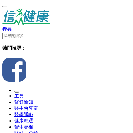
搜尋
熱門搜尋：
主頁
醫健新知
醫生會客室
醫學通識
健康精選
醫生專欄