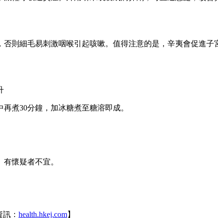
，否則細毛易刺激咽喉引起咳嗽。值得注意的是，辛夷會促進子
升
再煮30分鐘，加冰糖煮至糖溶即成。
、有懷疑者不宜。
資訊：
health.hkej.com
】