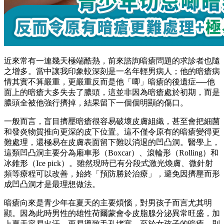
近來常有一連幾天極端酷熱，前來諮詢暗瘡問題的求診者也隨
之增多。當中讓我印象較深刻是一名年輕男病人；他的暗瘡病
情其實不算嚴重，更嚴重反而是他「唧」暗瘡的後遺症──他
面上的暗瘡大多失去了膿頭，這並非因為暗瘡處於初期，而是
膿頭全被他強行擠掉，結果留下一個個明顯的傷口。
一般而言，盲目擠壓暗瘡很容易破壞皮膚組織，甚至會把細菌
和發炎物質推向更深的皮下位置。這不僅令原有的暗瘡變得更
難處理，還極易在皮膚表面留下難以消退的凹凸洞。醫學上，
這類凹凸洞主要分為廂車形（Boxcar）、滾輪形（Rolling）和
冰錐形（Ice pick）。雖然現時已有分段式激光煥膚、微針射
頻等療程可以改善，始終「預防勝於治療」，避免因擠壓而形
成凹凸洞才是最理想做法。
暗瘡向來是青少年在夏天的主要煩惱，對男孩子而言尤其明
顯。因為此時男性的雄性荷爾蒙會令皮脂腺分泌異常旺盛，加
上夏天容易出汗，更易導致毛孔堵塞。至於女孩子的暗瘡，則