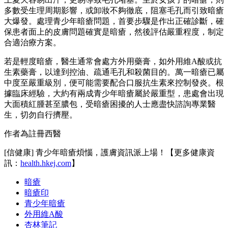
多數受生理周期影響，或卸妝不夠徹底，阻塞毛孔而引致暗瘡
大爆發。處理青少年暗瘡問題，首要步驟是作出正確診斷，確
保患者面上的皮膚問題確實是暗瘡，然後評估嚴重程度，制定
合適治療方案。
若是輕度暗瘡，醫生通常會處方外用藥膏，如外用維A酸或抗
生素藥膏，以達到控油、疏通毛孔和殺菌目的。萬一暗瘡已屬
中度至嚴重級別，便可能需要配合口服抗生素來控制發炎。根
據臨床經驗，大約有兩成青少年暗瘡屬於嚴重型，患處會出現
大面積紅腫甚至膿包，受暗瘡困擾的人士應盡快諮詢專業醫
生，切勿自行擠壓。
作者為註冊西醫
[信健康] 青少年暗瘡煩惱，護膚資訊派上場！【更多健康資
訊：
health.hkej.com
】
暗瘡
暗瘡印
青少年暗瘡
外用維A酸
杏林筆記