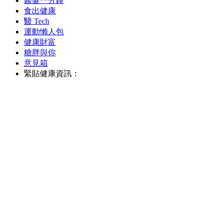
醫健一分鐘
食出健康
醫 Tech
運動懶人包
健康財富
糖胖與你
意見箱
緊貼健康資訊：