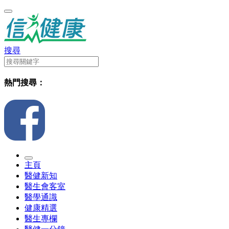
搜尋
熱門搜尋：
主頁
醫健新知
醫生會客室
醫學通識
健康精選
醫生專欄