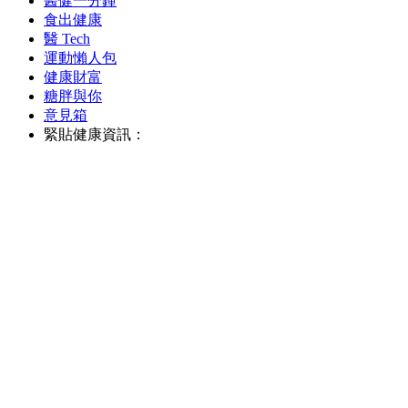
醫健一分鐘
食出健康
醫 Tech
運動懶人包
健康財富
糖胖與你
意見箱
緊貼健康資訊：