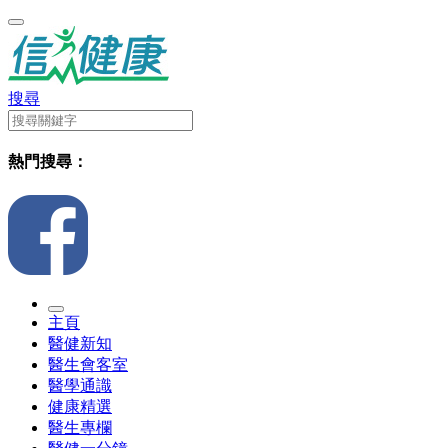
搜尋
熱門搜尋：
主頁
醫健新知
醫生會客室
醫學通識
健康精選
醫生專欄