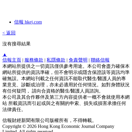
信報 hkej.com
< 返回
沒有搜尋結果
▲
信報主頁
|
服務條款
|
私隱條款
|
免責聲明
|
聯絡信報
本網站所提供之一切資訊僅供參考用途。本公司會盡力確保本
網站所提供的資訊準確，但不會明示或隱含保證該等資訊均準
確無誤。本網站刊載之任何資訊不能取代醫生∕醫護人員的專
業意見、診斷或治理，亦未必適用於任何情況。如對身體狀況
有任何疑問， 請向合資格的醫生∕醫護人員諮詢。
本公司及其合作夥伴及第三方內容提供者一概不會就使用本網
站 所載資訊而引起或與之有關的申索、損失或損害承擔任何
法律責任。
信報財經新聞有限公司版權所有，不得轉載。
Copyright © 2026 Hong Kong Economic Journal Company
Limited. All rights reserved.