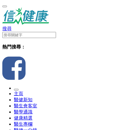
搜尋
熱門搜尋：
主頁
醫健新知
醫生會客室
醫學通識
健康精選
醫生專欄