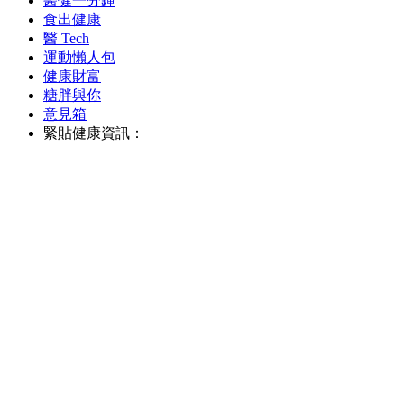
醫健一分鐘
食出健康
醫 Tech
運動懶人包
健康財富
糖胖與你
意見箱
緊貼健康資訊：