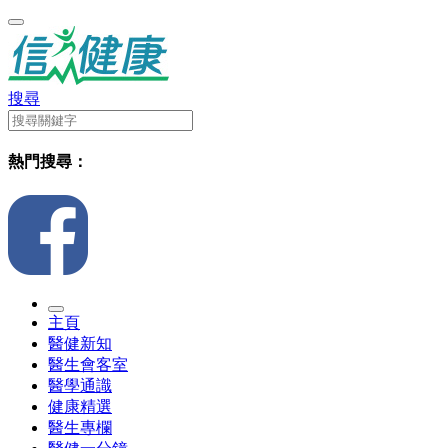
搜尋
熱門搜尋：
主頁
醫健新知
醫生會客室
醫學通識
健康精選
醫生專欄