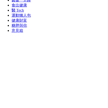
醫健一分鐘
食出健康
醫 Tech
運動懶人包
健康財富
糖胖與你
意見箱