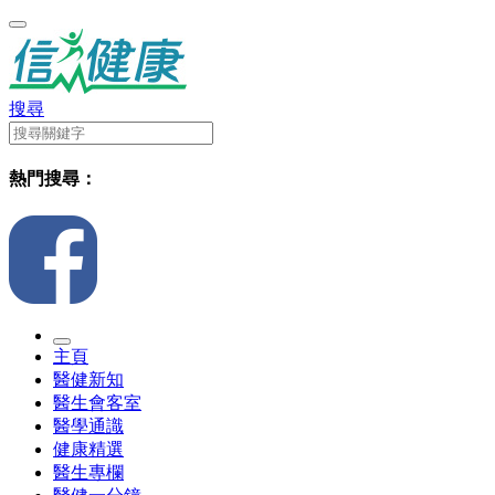
搜尋
熱門搜尋：
主頁
醫健新知
醫生會客室
醫學通識
健康精選
醫生專欄