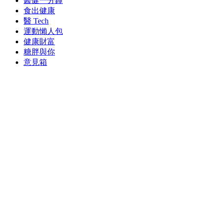
醫健一分鐘
食出健康
醫 Tech
運動懶人包
健康財富
糖胖與你
意見箱