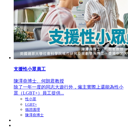
支援性小眾員工
陳澤堯博士、何朗君教授
除了一年一度的同志大遊行外，僱主實際上還能為性小
眾（LGBT+）員工提供...
性小眾
LGBT+
循證護理
陳澤堯博士