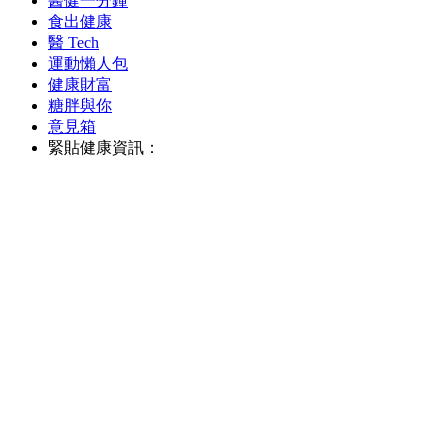
醫健一分鐘
食出健康
醫 Tech
運動懶人包
健康財富
糖胖與你
意見箱
緊貼健康資訊：