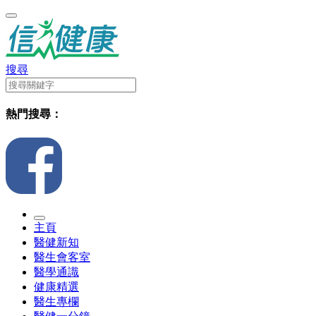
搜尋
熱門搜尋：
主頁
醫健新知
醫生會客室
醫學通識
健康精選
醫生專欄