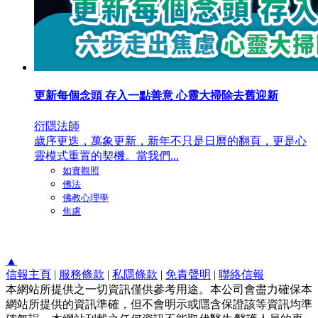
更新每個念頭 存入一點善意 心靈大掃除去舊迎新
衍隱法師
歲序更迭，萬象更新，新年不只是日曆的翻頁，更是心
靈模式重置的契機。當我們...
如實觀照
佛法
佛教心理學
焦慮
▲
信報主頁
|
服務條款
|
私隱條款
|
免責聲明
|
聯絡信報
本網站所提供之一切資訊僅供參考用途。本公司會盡力確保本
網站所提供的資訊準確，但不會明示或隱含保證該等資訊均準