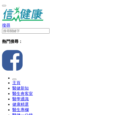
搜尋
熱門搜尋：
主頁
醫健新知
醫生會客室
醫學通識
健康精選
醫生專欄