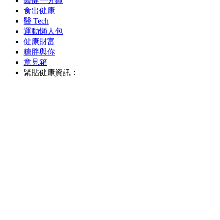
醫健一分鐘
食出健康
醫 Tech
運動懶人包
健康財富
糖胖與你
意見箱
緊貼健康資訊：