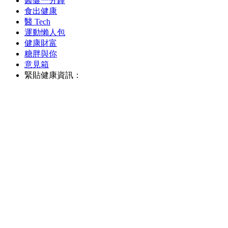
醫健一分鐘
食出健康
醫 Tech
運動懶人包
健康財富
糖胖與你
意見箱
緊貼健康資訊：