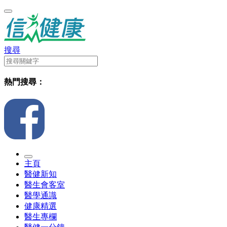
搜尋
熱門搜尋：
主頁
醫健新知
醫生會客室
醫學通識
健康精選
醫生專欄