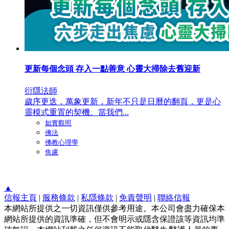
更新每個念頭 存入一點善意 心靈大掃除去舊迎新
衍隱法師
歲序更迭，萬象更新，新年不只是日曆的翻頁，更是心
靈模式重置的契機。當我們...
如實觀照
佛法
佛教心理學
焦慮
▲
信報主頁
|
服務條款
|
私隱條款
|
免責聲明
|
聯絡信報
本網站所提供之一切資訊僅供參考用途。本公司會盡力確保本
網站所提供的資訊準確，但不會明示或隱含保證該等資訊均準