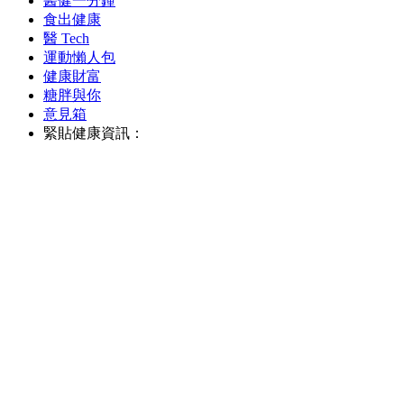
醫健一分鐘
食出健康
醫 Tech
運動懶人包
健康財富
糖胖與你
意見箱
緊貼健康資訊：