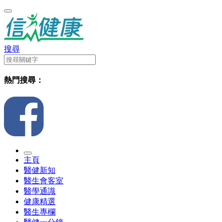
搜尋
熱門搜尋：
主頁
醫健新知
醫生會客室
醫學通識
健康精選
醫生專欄