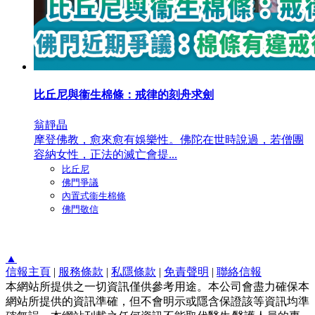
比丘尼與衞生棉條：戒律的刻舟求劍
翁靜晶
摩登佛教，愈來愈有娛樂性。佛陀在世時說過，若僧團
容納女性，正法的滅亡會提...
比丘尼
佛門爭議
內置式衞生棉條
佛門敬信
▲
信報主頁
|
服務條款
|
私隱條款
|
免責聲明
|
聯絡信報
本網站所提供之一切資訊僅供參考用途。本公司會盡力確保本
網站所提供的資訊準確，但不會明示或隱含保證該等資訊均準