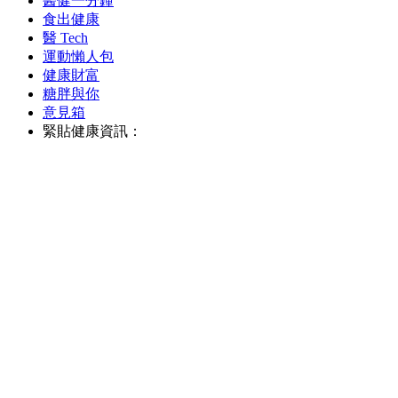
醫健一分鐘
食出健康
醫 Tech
運動懶人包
健康財富
糖胖與你
意見箱
緊貼健康資訊：