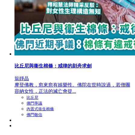
比丘尼與衞生棉條：戒律的刻舟求劍
翁靜晶
摩登佛教，愈來愈有娛樂性。佛陀在世時說過，若僧團
容納女性，正法的滅亡會提...
比丘尼
佛門爭議
內置式衞生棉條
佛門敬信