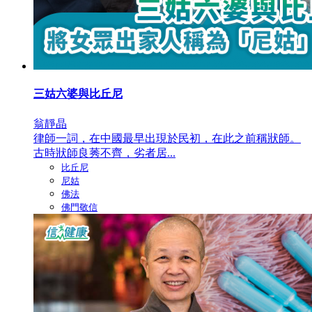
三姑六婆與比丘尼
翁靜晶
律師一詞，在中國最早出現於民初，在此之前稱狀師。
古時狀師良莠不齊，劣者居...
比丘尼
尼姑
佛法
佛門敬信