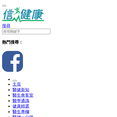
搜尋
熱門搜尋：
主頁
醫健新知
醫生會客室
醫學通識
健康精選
醫生專欄