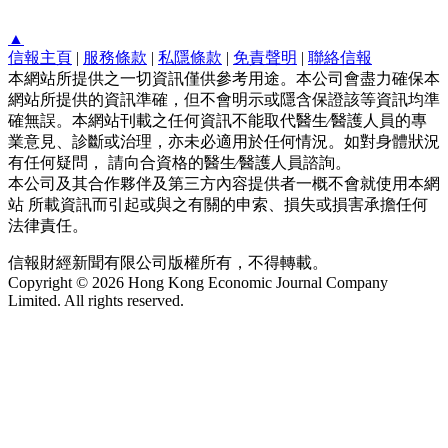
▲
信報主頁
|
服務條款
|
私隱條款
|
免責聲明
|
聯絡信報
本網站所提供之一切資訊僅供參考用途。本公司會盡力確保本
網站所提供的資訊準確，但不會明示或隱含保證該等資訊均準
確無誤。本網站刊載之任何資訊不能取代醫生∕醫護人員的專
業意見、診斷或治理，亦未必適用於任何情況。如對身體狀況
有任何疑問， 請向合資格的醫生∕醫護人員諮詢。
本公司及其合作夥伴及第三方內容提供者一概不會就使用本網
站 所載資訊而引起或與之有關的申索、損失或損害承擔任何
法律責任。
信報財經新聞有限公司版權所有，不得轉載。
Copyright © 2026 Hong Kong Economic Journal Company
Limited. All rights reserved.