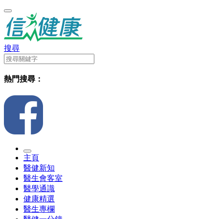
搜尋
熱門搜尋：
主頁
醫健新知
醫生會客室
醫學通識
健康精選
醫生專欄