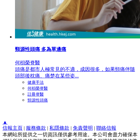
頸源性頭痛 多為單邊痛
何梖榮脊醫
頭痛是都市人極常見的不適，成因很多，如果頸痛伴隨
頭部後枕痛、痛楚在某些姿...
健康手法
何梖榮脊醫
註冊脊醫
頸源性頭痛
▲
信報主頁
|
服務條款
|
私隱條款
|
免責聲明
|
聯絡信報
本網站所提供之一切資訊僅供參考用途。本公司會盡力確保本