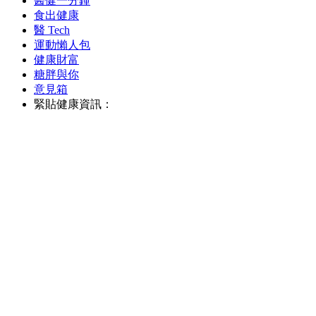
醫健一分鐘
食出健康
醫 Tech
運動懶人包
健康財富
糖胖與你
意見箱
緊貼健康資訊：