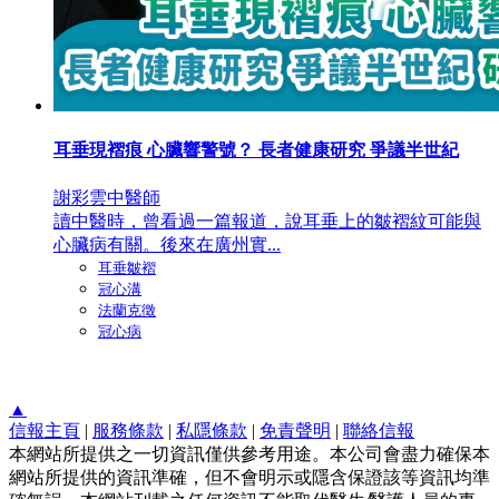
耳垂現褶痕 心臟響警號？ 長者健康研究 爭議半世紀
謝彩雲中醫師
讀中醫時，曾看過一篇報道，說耳垂上的皺褶紋可能與
心臟病有關。後來在廣州實...
耳垂皺褶
冠心溝
法蘭克徵
冠心病
▲
信報主頁
|
服務條款
|
私隱條款
|
免責聲明
|
聯絡信報
本網站所提供之一切資訊僅供參考用途。本公司會盡力確保本
網站所提供的資訊準確，但不會明示或隱含保證該等資訊均準