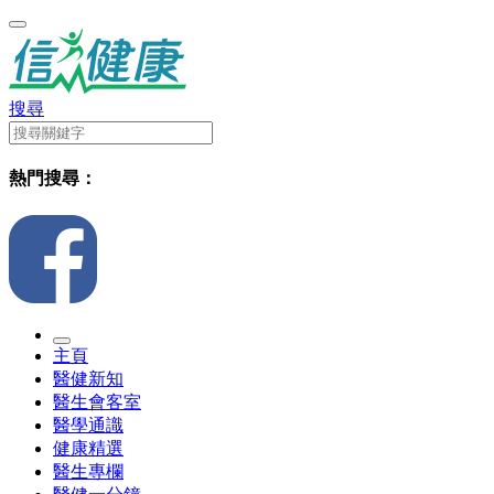
搜尋
熱門搜尋：
主頁
醫健新知
醫生會客室
醫學通識
健康精選
醫生專欄