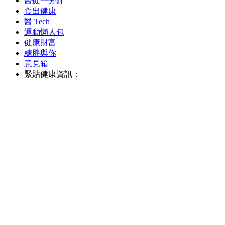
醫健一分鐘
食出健康
醫 Tech
運動懶人包
健康財富
糖胖與你
意見箱
緊貼健康資訊：