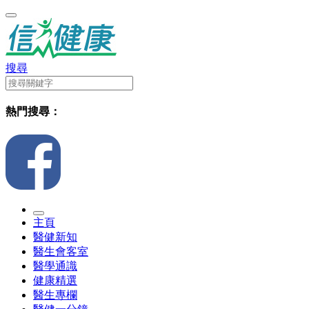
搜尋
熱門搜尋：
主頁
醫健新知
醫生會客室
醫學通識
健康精選
醫生專欄