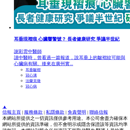
耳垂現褶痕 心臟響警號？ 長者健康研究 爭議半世紀
謝彩雲中醫師
讀中醫時，曾看過一篇報道，說耳垂上的皺褶紋可能與
心臟病有關。後來在廣州實...
耳垂皺褶
冠心溝
法蘭克徵
冠心病
▲
信報主頁
|
服務條款
|
私隱條款
|
免責聲明
|
聯絡信報
本網站所提供之一切資訊僅供參考用途。本公司會盡力確保本
網站所提供的資訊準確，但不會明示或隱含保證該等資訊均準