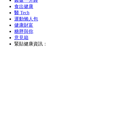
醫健一分鐘
食出健康
醫 Tech
運動懶人包
健康財富
糖胖與你
意見箱
緊貼健康資訊：