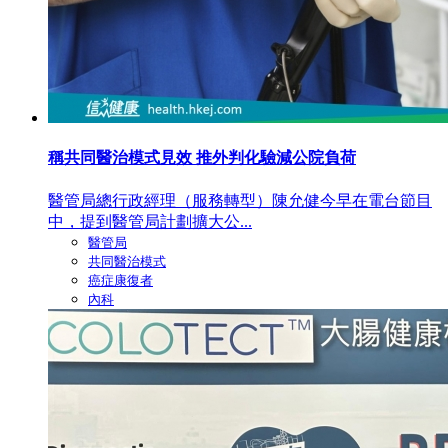
稱共同醫治模式見效 推外判化驗減公院負荷
醫管局總行政經理（服務轉型）陳允健今早在電台節目
中，提到醫管局計劃擴大公...
醫管局
共同醫治模式
癌症康復者
內科