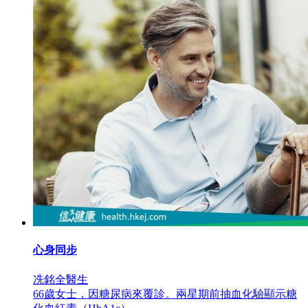
心身同步
冼銘全醫生
66歲女士，因糖尿病來覆診。兩星期前抽血化驗顯示糖