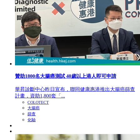
贊助1800名大腸癌測試 40歲以上港人即可申請
華昇診斷中心昨日宣布，聯同健康惠港推出大腸癌篩查
計畫，資助1,800套「...
COLOTECT
大腸癌
篩查
化驗