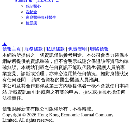
化血紅素（HbA1c）...
銘記醫心
冼銘全
家庭醫學專科醫生
糖尿病
▲
信報主頁
|
服務條款
|
私隱條款
|
免責聲明
|
聯絡信報
本網站所提供之一切資訊僅供參考用途。本公司會盡力確保本
網站所提供的資訊準確，但不會明示或隱含保證該等資訊均準
確無誤。本網站刊載之任何資訊不能取代醫生∕醫護人員的專
業意見、診斷或治理，亦未必適用於任何情況。如對身體狀況
有任何疑問， 請向合資格的醫生∕醫護人員諮詢。
本公司及其合作夥伴及第三方內容提供者一概不會就使用本網
站 所載資訊而引起或與之有關的申索、損失或損害承擔任何
法律責任。
信報財經新聞有限公司版權所有，不得轉載。
Copyright © 2026 Hong Kong Economic Journal Company
Limited. All rights reserved.