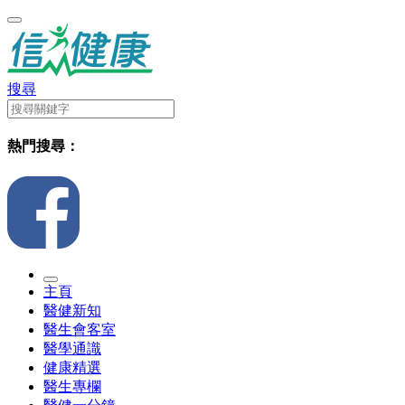
搜尋
熱門搜尋：
主頁
醫健新知
醫生會客室
醫學通識
健康精選
醫生專欄