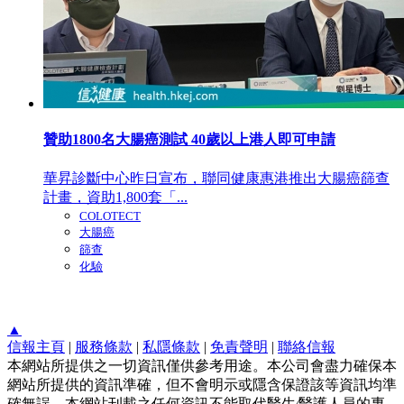
贊助1800名大腸癌測試 40歲以上港人即可申請
華昇診斷中心昨日宣布，聯同健康惠港推出大腸癌篩查
計畫，資助1,800套「...
COLOTECT
大腸癌
篩查
化驗
▲
信報主頁
|
服務條款
|
私隱條款
|
免責聲明
|
聯絡信報
本網站所提供之一切資訊僅供參考用途。本公司會盡力確保本
網站所提供的資訊準確，但不會明示或隱含保證該等資訊均準
確無誤。本網站刊載之任何資訊不能取代醫生∕醫護人員的專