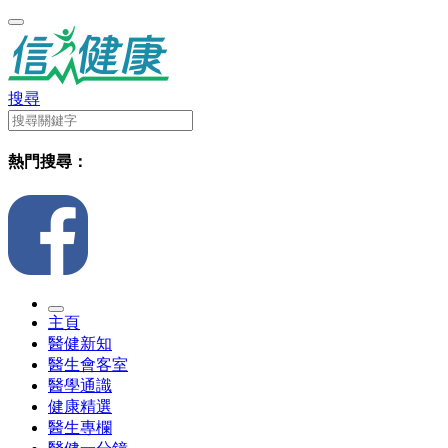
搜尋
熱門搜尋：
主頁
醫健新知
醫生會客室
醫學通識
健康精選
醫生專欄