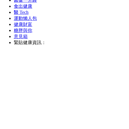
醫健一分鐘
食出健康
醫 Tech
運動懶人包
健康財富
糖胖與你
意見箱
緊貼健康資訊：