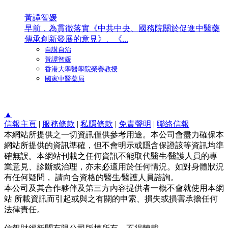
黃譚智媛
早前，為貫徹落實《中共中央、國務院關於促進中醫藥
傳承創新發展的意見》、《...
自講自治
黃譚智媛
香港大學醫學院榮譽教授
國家中醫藥局
▲
信報主頁
|
服務條款
|
私隱條款
|
免責聲明
|
聯絡信報
本網站所提供之一切資訊僅供參考用途。本公司會盡力確保本
網站所提供的資訊準確，但不會明示或隱含保證該等資訊均準
確無誤。本網站刊載之任何資訊不能取代醫生∕醫護人員的專
業意見、診斷或治理，亦未必適用於任何情況。如對身體狀況
有任何疑問， 請向合資格的醫生∕醫護人員諮詢。
本公司及其合作夥伴及第三方內容提供者一概不會就使用本網
站 所載資訊而引起或與之有關的申索、損失或損害承擔任何
法律責任。