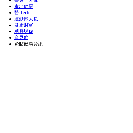
醫健一分鐘
食出健康
醫 Tech
運動懶人包
健康財富
糖胖與你
意見箱
緊貼健康資訊：