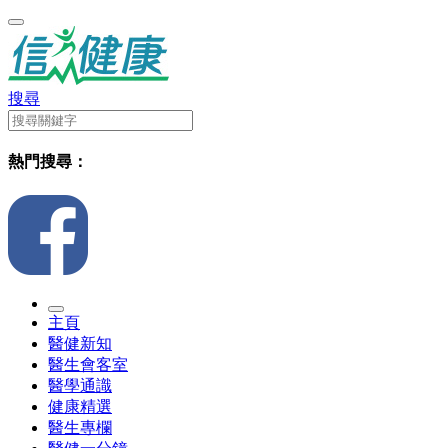
搜尋
熱門搜尋：
主頁
醫健新知
醫生會客室
醫學通識
健康精選
醫生專欄