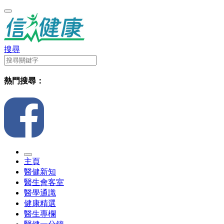
搜尋
熱門搜尋：
主頁
醫健新知
醫生會客室
醫學通識
健康精選
醫生專欄