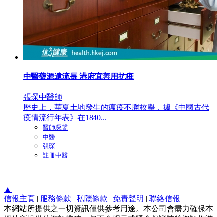
中醫藥源遠流長 港府宜善用抗疫
張琛中醫師
歷史上，華夏土地發生的瘟疫不勝枚舉，據《中國古代
疫情流行年表》在1840...
醫師琛聲
中醫
張琛
註冊中醫
▲
信報主頁
|
服務條款
|
私隱條款
|
免責聲明
|
聯絡信報
本網站所提供之一切資訊僅供參考用途。本公司會盡力確保本