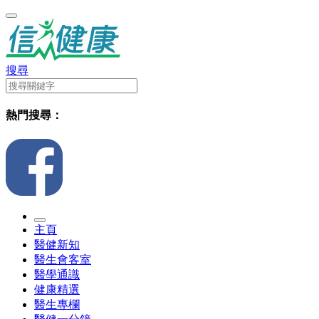
搜尋
熱門搜尋：
主頁
醫健新知
醫生會客室
醫學通識
健康精選
醫生專欄