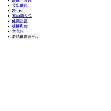
醫健一分鐘
食出健康
醫 Tech
運動懶人包
健康財富
糖胖與你
意見箱
緊貼健康資訊：