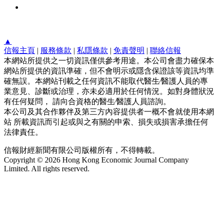
▲
信報主頁
|
服務條款
|
私隱條款
|
免責聲明
|
聯絡信報
本網站所提供之一切資訊僅供參考用途。本公司會盡力確保本
網站所提供的資訊準確，但不會明示或隱含保證該等資訊均準
確無誤。本網站刊載之任何資訊不能取代醫生∕醫護人員的專
業意見、診斷或治理，亦未必適用於任何情況。如對身體狀況
有任何疑問， 請向合資格的醫生∕醫護人員諮詢。
本公司及其合作夥伴及第三方內容提供者一概不會就使用本網
站 所載資訊而引起或與之有關的申索、損失或損害承擔任何
法律責任。
信報財經新聞有限公司版權所有，不得轉載。
Copyright © 2026 Hong Kong Economic Journal Company
Limited. All rights reserved.