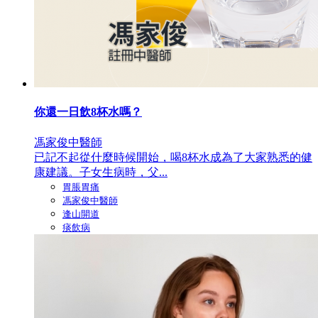
你還一日飲8杯水嗎？
馮家俊中醫師
已記不起從什麼時候開始，喝8杯水成為了大家熟悉的健
康建議。子女生病時，父...
胃脹胃痛
馮家俊中醫師
逢山開道
痰飲病