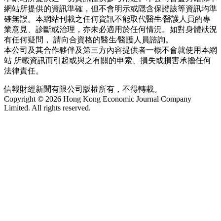
網站所提供的資訊準確，但不會明示或隱含保證該等資訊均準
確無誤。本網站刊載之任何資訊不能取代醫生∕醫護人員的專
業意見、診斷或治理，亦未必適用於任何情況。如對身體狀況
有任何疑問， 請向合資格的醫生∕醫護人員諮詢。
本公司及其合作夥伴及第三方內容提供者一概不會就使用本網
站 所載資訊而引起或與之有關的申索、損失或損害承擔任何
法律責任。
信報財經新聞有限公司版權所有，不得轉載。
Copyright © 2026 Hong Kong Economic Journal Company
Limited. All rights reserved.