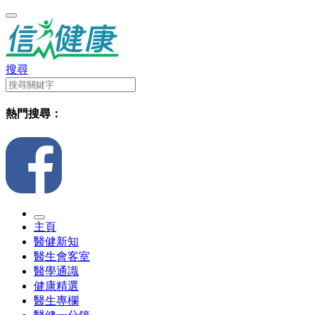
搜尋
熱門搜尋：
主頁
醫健新知
醫生會客室
醫學通識
健康精選
醫生專欄