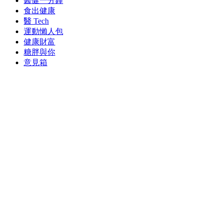
醫健一分鐘
食出健康
醫 Tech
運動懶人包
健康財富
糖胖與你
意見箱