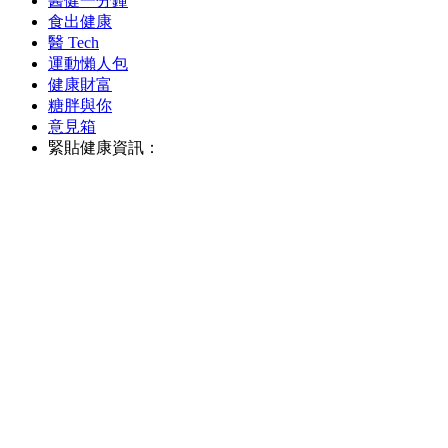
醫健一分鐘
食出健康
醫 Tech
運動懶人包
健康財富
糖胖與你
意見箱
緊貼健康資訊：