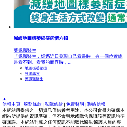
減緩地圖樣萎縮症病情六招
葉佩珮醫生
「佩珮醫生，媽媽近日發現自己看書時，有一個位置總
是看不到。看我的面容時，...
地圖樣萎縮症
護眼珮方
葉佩珮醫生
▲
信報主頁
|
服務條款
|
私隱條款
|
免責聲明
|
聯絡信報
本網站所提供之一切資訊僅供參考用途。本公司會盡力確保本
網站所提供的資訊準確，但不會明示或隱含保證該等資訊均準
確無誤。本網站刊載之任何資訊不能取代醫生∕醫護人員的專