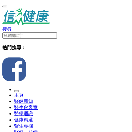
搜尋
熱門搜尋：
主頁
醫健新知
醫生會客室
醫學通識
健康精選
醫生專欄