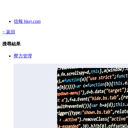
信報 hkej.com
< 返回
搜尋結果
壓力管理