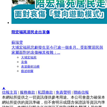
陪宏福苑居民走出哀傷
蘇瑞雯
大埔宏福苑悲劇發生至今已逾一個多月。受影響居民與
家屬面對的哀傷極其複雜：...
大埔宏福苑
哀傷
表達藝術治療
藝述樹窿
▲
信報主頁
|
服務條款
|
私隱條款
|
免責聲明
|
聯絡信報
本網站所提供之一切資訊僅供參考用途。本公司會盡力確保本
網站所提供的資訊準確，但不會明示或隱含保證該等資訊均準