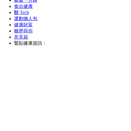
醫健一分鐘
食出健康
醫 Tech
運動懶人包
健康財富
糖胖與你
意見箱
緊貼健康資訊：