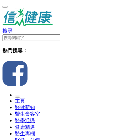
搜尋
熱門搜尋：
主頁
醫健新知
醫生會客室
醫學通識
健康精選
醫生專欄