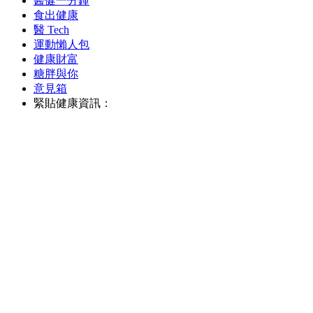
醫健一分鐘
食出健康
醫 Tech
運動懶人包
健康財富
糖胖與你
意見箱
緊貼健康資訊：