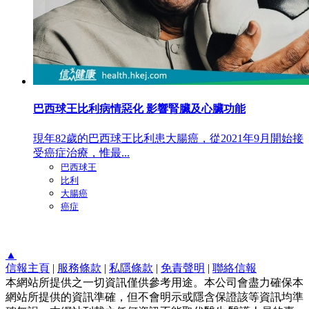
巴西球王比利病情惡化 影響腎臟及心臟功能
現年82歲的巴西球王比利患大腸癌，從2021年9月開始接
受癌症治療，惟最...
巴西球王
比利
大腸癌
癌症
▲
信報主頁
|
服務條款
|
私隱條款
|
免責聲明
|
聯絡信報
本網站所提供之一切資訊僅供參考用途。本公司會盡力確保本
網站所提供的資訊準確，但不會明示或隱含保證該等資訊均準