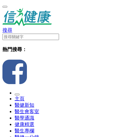
搜尋
熱門搜尋：
主頁
醫健新知
醫生會客室
醫學通識
健康精選
醫生專欄