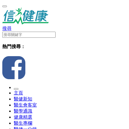
搜尋
熱門搜尋：
主頁
醫健新知
醫生會客室
醫學通識
健康精選
醫生專欄