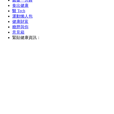
醫健一分鐘
食出健康
醫 Tech
運動懶人包
健康財富
糖胖與你
意見箱
緊貼健康資訊：