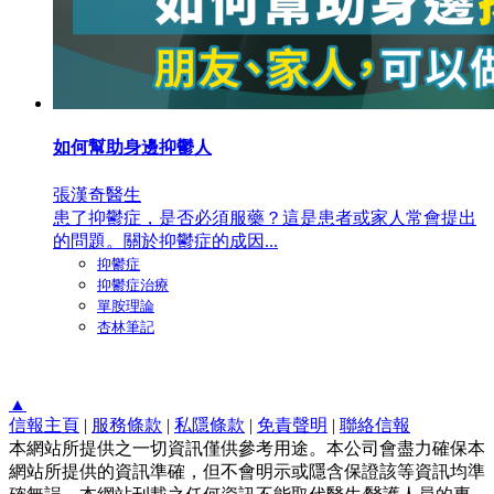
如何幫助身邊抑鬱人
張漢奇醫生
患了抑鬱症，是否必須服藥？這是患者或家人常會提出
的問題。關於抑鬱症的成因...
抑鬱症
抑鬱症治療
單胺理論
杏林筆記
▲
信報主頁
|
服務條款
|
私隱條款
|
免責聲明
|
聯絡信報
本網站所提供之一切資訊僅供參考用途。本公司會盡力確保本
網站所提供的資訊準確，但不會明示或隱含保證該等資訊均準