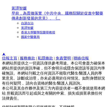
黃譚智媛
早前，為貫徹落實《中共中央、國務院關於促進中醫藥
傳承創新發展的意見》、《...
自講自治
黃譚智媛
香港大學醫學院榮譽教授
國家中醫藥局
▲
信報主頁
|
服務條款
|
私隱條款
|
免責聲明
|
聯絡信報
本網站所提供之一切資訊僅供參考用途。本公司會盡力確保本
網站所提供的資訊準確，但不會明示或隱含保證該等資訊均準
確無誤。本網站刊載之任何資訊不能取代醫生∕醫護人員的專
業意見、診斷或治理，亦未必適用於任何情況。如對身體狀況
有任何疑問， 請向合資格的醫生∕醫護人員諮詢。
本公司及其合作夥伴及第三方內容提供者一概不會就使用本網
站 所載資訊而引起或與之有關的申索、損失或損害承擔任何
法律責任。