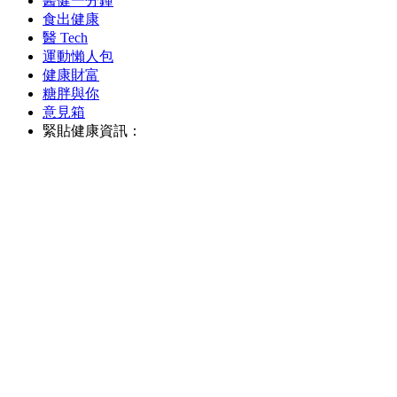
醫健一分鐘
食出健康
醫 Tech
運動懶人包
健康財富
糖胖與你
意見箱
緊貼健康資訊：