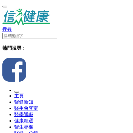
搜尋
熱門搜尋：
主頁
醫健新知
醫生會客室
醫學通識
健康精選
醫生專欄