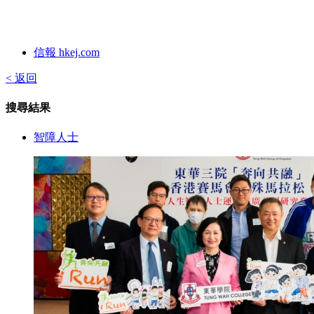
信報 hkej.com
< 返回
搜尋結果
智障人士