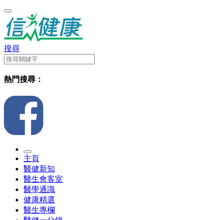
搜尋
熱門搜尋：
主頁
醫健新知
醫生會客室
醫學通識
健康精選
醫生專欄