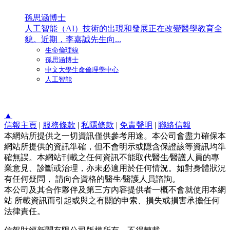
孫思涵博士
人工智能（AI）技術的出現和發展正在改變醫學教育全
貌。近期，李嘉誠先生向...
生命倫理線
孫思涵博士
中文大學生命倫理學中心
人工智能
▲
信報主頁
|
服務條款
|
私隱條款
|
免責聲明
|
聯絡信報
本網站所提供之一切資訊僅供參考用途。本公司會盡力確保本
網站所提供的資訊準確，但不會明示或隱含保證該等資訊均準
確無誤。本網站刊載之任何資訊不能取代醫生∕醫護人員的專
業意見、診斷或治理，亦未必適用於任何情況。如對身體狀況
有任何疑問， 請向合資格的醫生∕醫護人員諮詢。
本公司及其合作夥伴及第三方內容提供者一概不會就使用本網
站 所載資訊而引起或與之有關的申索、損失或損害承擔任何
法律責任。