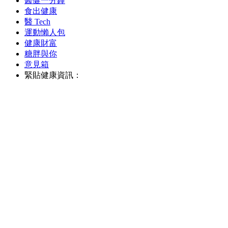
醫健一分鐘
食出健康
醫 Tech
運動懶人包
健康財富
糖胖與你
意見箱
緊貼健康資訊：