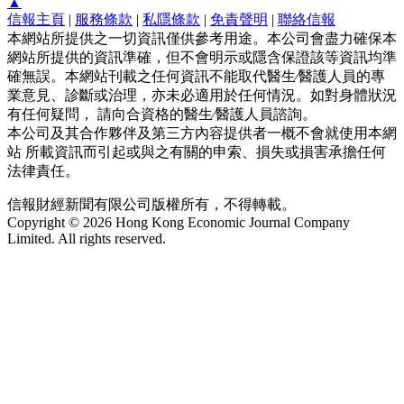
▲
信報主頁
|
服務條款
|
私隱條款
|
免責聲明
|
聯絡信報
本網站所提供之一切資訊僅供參考用途。本公司會盡力確保本
網站所提供的資訊準確，但不會明示或隱含保證該等資訊均準
確無誤。本網站刊載之任何資訊不能取代醫生∕醫護人員的專
業意見、診斷或治理，亦未必適用於任何情況。如對身體狀況
有任何疑問， 請向合資格的醫生∕醫護人員諮詢。
本公司及其合作夥伴及第三方內容提供者一概不會就使用本網
站 所載資訊而引起或與之有關的申索、損失或損害承擔任何
法律責任。
信報財經新聞有限公司版權所有，不得轉載。
Copyright © 2026 Hong Kong Economic Journal Company
Limited. All rights reserved.