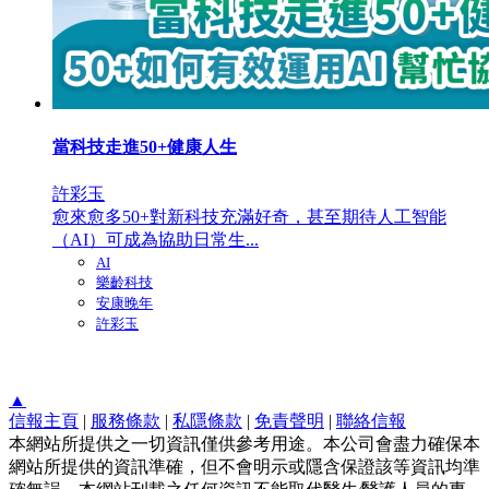
當科技走進50+健康人生
許彩玉
愈來愈多50+對新科技充滿好奇，甚至期待人工智能
（AI）可成為協助日常生...
AI
樂齡科技
安康晚年
許彩玉
▲
信報主頁
|
服務條款
|
私隱條款
|
免責聲明
|
聯絡信報
本網站所提供之一切資訊僅供參考用途。本公司會盡力確保本
網站所提供的資訊準確，但不會明示或隱含保證該等資訊均準