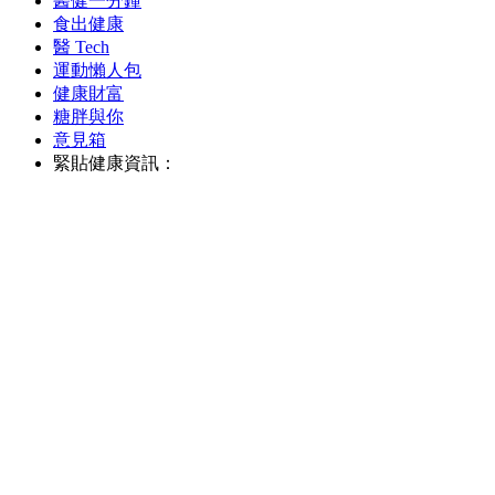
醫健一分鐘
食出健康
醫 Tech
運動懶人包
健康財富
糖胖與你
意見箱
緊貼健康資訊：