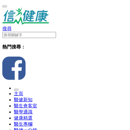
搜尋
熱門搜尋：
主頁
醫健新知
醫生會客室
醫學通識
健康精選
醫生專欄